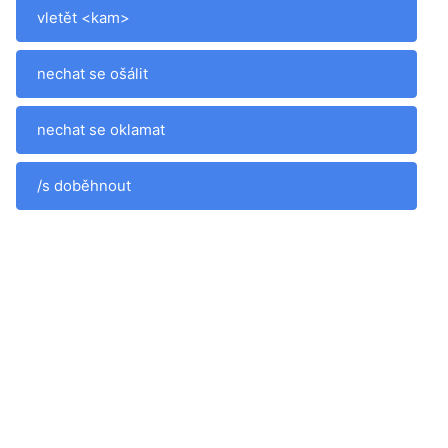
vletět <kam>
nechat se ošálit
nechat se oklamat
/s doběhnout