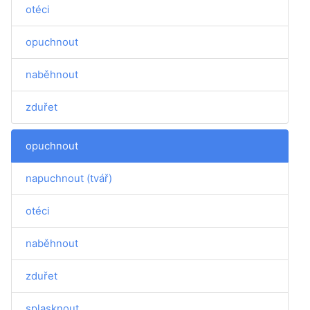
otéci
opuchnout
naběhnout
zduřet
opuchnout
napuchnout (tvář)
otéci
naběhnout
zduřet
splasknout