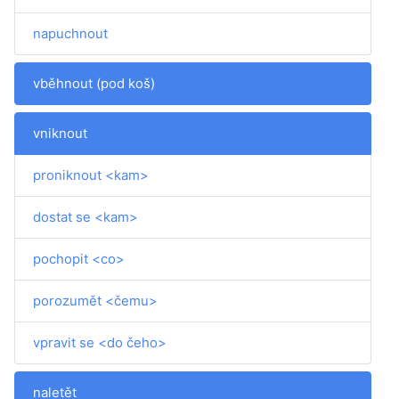
napuchnout
vběhnout (pod koš)
vniknout
proniknout <kam>
dostat se <kam>
pochopit <co>
porozumět <čemu>
vpravit se <do čeho>
naletět