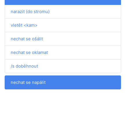
narazit (do stromu)
vletět <kam>
nechat se ošálit
nechat se oklamat
/s doběhnout
nechat se napálit