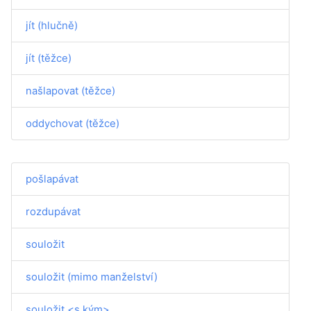
jít (hlučně)
jít (těžce)
našlapovat (těžce)
oddychovat (těžce)
pošlapávat
rozdupávat
souložit
souložit (mimo manželství)
souložit <s kým>