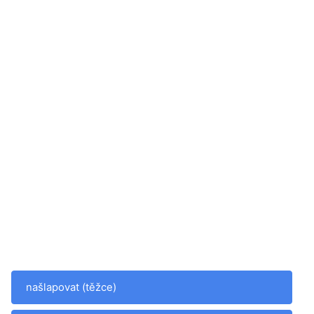
našlapovat (těžce)