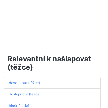
Relevantní k našlapovat
(těžce)
dosednout (těžce)
došlápnout (těžce)
hlučně udeřit