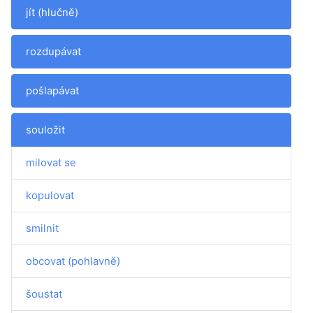
jít (hlučně)
rozdupávat
pošlapávat
souložit
milovat se
kopulovat
smilnit
obcovat (pohlavně)
šoustat