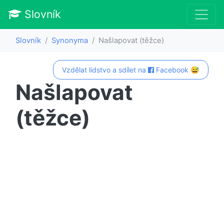
Slovník
Slovník
Synonyma
Našlapovat (těžce)
Vzdělat lidstvo a sdílet na
Facebook 😅
Našlapovat
(těžce)