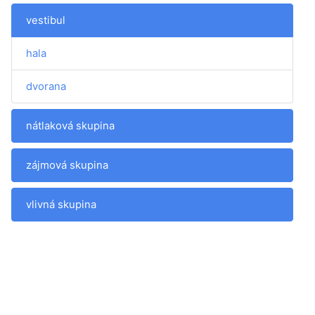
vestibul
hala
dvorana
nátlaková skupina
zájmová skupina
vlivná skupina