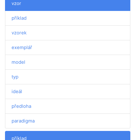
vzor
příklad
vzorek
exemplář
model
typ
ideál
předloha
paradigma
příklad