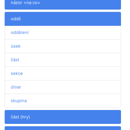
názor <na co>
oddíl
oddělení
úsek
část
sekce
útvar
skupina
část (hry)