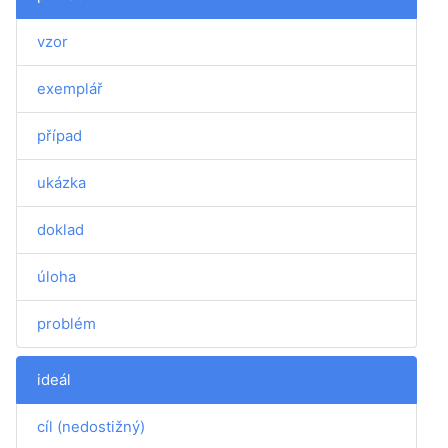
vzor
exemplář
případ
ukázka
doklad
úloha
problém
ideál
cíl (nedostižný)