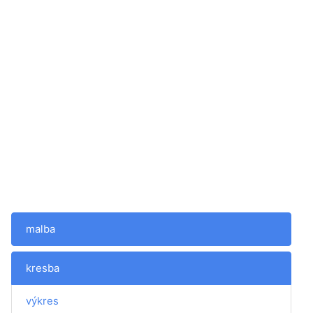
malba
kresba
výkres