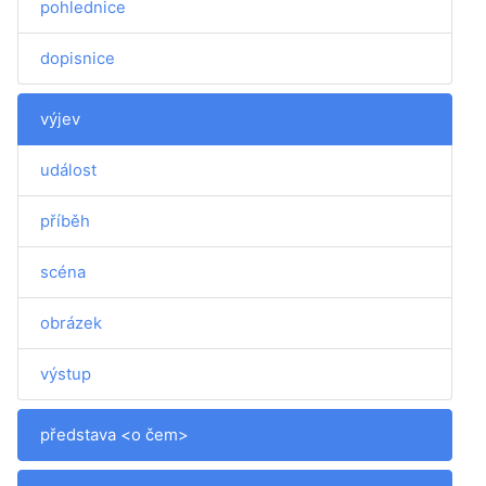
pohlednice
dopisnice
výjev
událost
příběh
scéna
obrázek
výstup
představa <o čem>