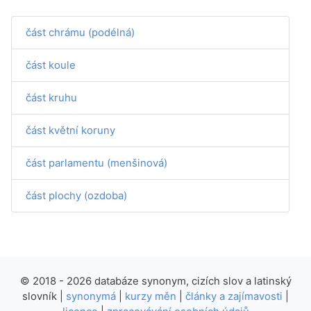
část chrámu (podélná)
část koule
část kruhu
část květní koruny
část parlamentu (menšinová)
část plochy (ozdoba)
© 2018 - 2026 databáze synonym, cizích slov a latinský
slovník |
synonymá
|
kurzy měn
|
články a zajímavosti
|