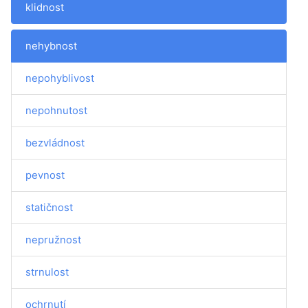
klidnost
nehybnost
nepohyblivost
nepohnutost
bezvládnost
pevnost
statičnost
nepružnost
strnulost
ochrnutí