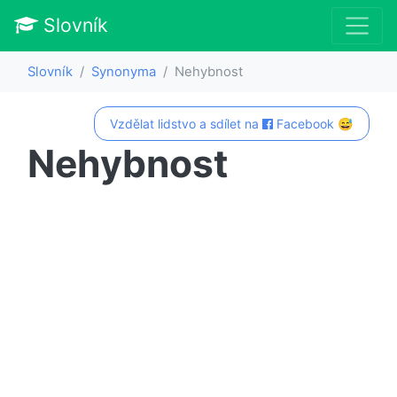
Slovník
Slovník
Synonyma
Nehybnost
Vzdělat lidstvo a sdílet na
Facebook 😅
Nehybnost