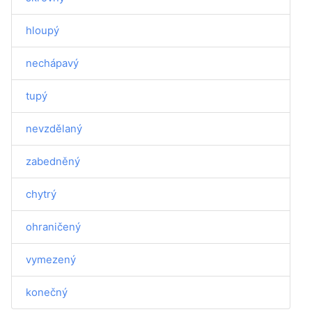
hloupý
nechápavý
tupý
nevzdělaný
zabedněný
chytrý
ohraničený
vymezený
konečný