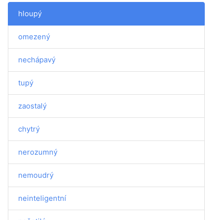
hloupý
omezený
nechápavý
tupý
zaostalý
chytrý
nerozumný
nemoudrý
neinteligentní