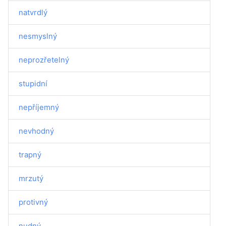
natvrdlý
nesmyslný
neprozřetelný
stupidní
nepříjemný
nevhodný
trapný
mrzutý
protivný
nudný