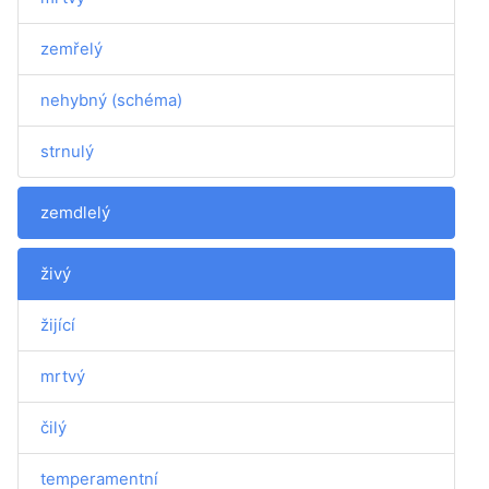
zemřelý
nehybný (schéma)
strnulý
zemdlelý
živý
žijící
mrtvý
čilý
temperamentní