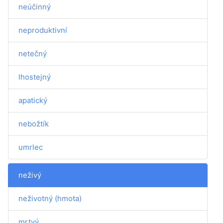
neúčinný
neproduktivní
netečný
lhostejný
apatický
nebožtík
umrlec
neživý
neživotný (hmota)
mrtvý