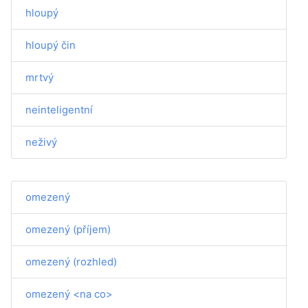
hloupý
hloupý čin
mrtvý
neinteligentní
neživý
omezený
omezený (příjem)
omezený (rozhled)
omezený <na co>