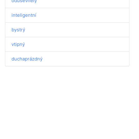
oduševnělý
inteligentní
bystrý
vtipný
duchaprázdný