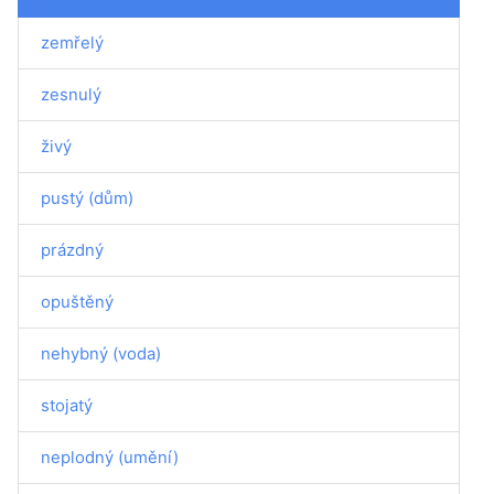
zemřelý
zesnulý
živý
pustý (dům)
prázdný
opuštěný
nehybný (voda)
stojatý
neplodný (umění)