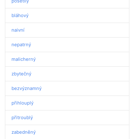
pošetilý
bláhový
naivní
nepatrný
malicherný
zbytečný
bezvýznamný
přihlouplý
přitroublý
zabedněný