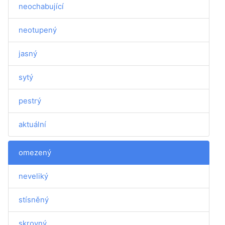
neochabující
neotupený
jasný
sytý
pestrý
aktuální
omezený
neveliký
stísněný
skrovný