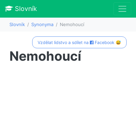
Slovník
Slovník
Synonyma
Nemohoucí
Vzdělat lidstvo a sdílet na
Facebook 😅
Nemohoucí