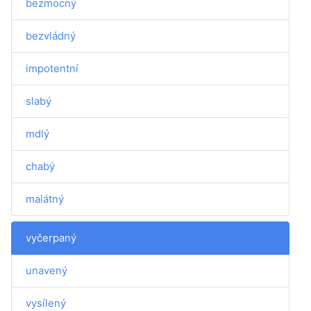
bezmocný
bezvládný
impotentní
slabý
mdlý
chabý
malátný
vyčerpaný
unavený
vysílený