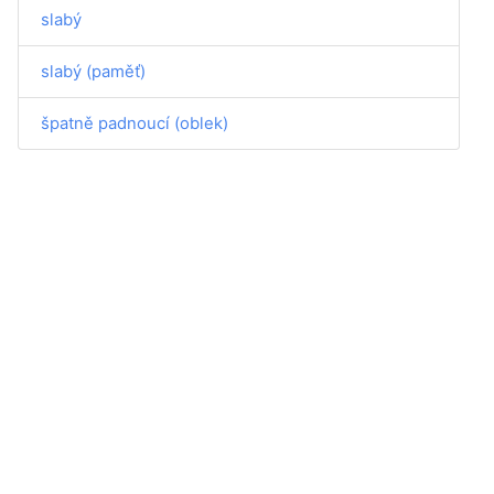
slabý
slabý (paměť)
špatně padnoucí (oblek)