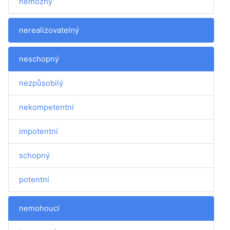
nemožný
nerealizovatelný
neschopný
nezpůsobilý
nekompetentní
impotentní
schopný
potentní
nemohoucí