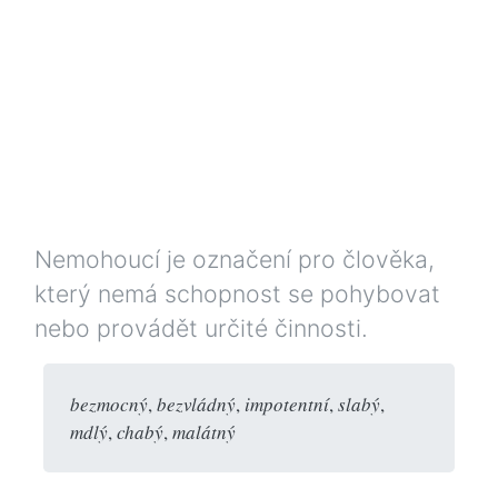
Nemohoucí je označení pro člověka,
který nemá schopnost se pohybovat
nebo provádět určité činnosti.
bezmocný
,
bezvládný
,
impotentní
,
slabý
,
mdlý
,
chabý
,
malátný