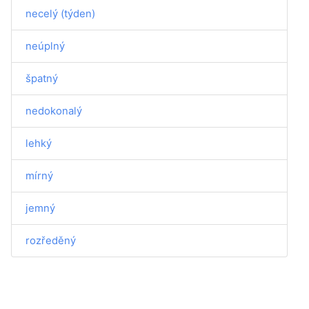
necelý (týden)
neúplný
špatný
nedokonalý
lehký
mírný
jemný
rozředěný