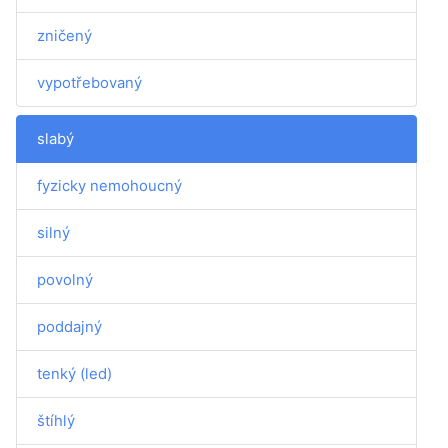
zničený
vypotřebovaný
slabý
fyzicky nemohoucný
silný
povolný
poddajný
tenký (led)
štíhlý