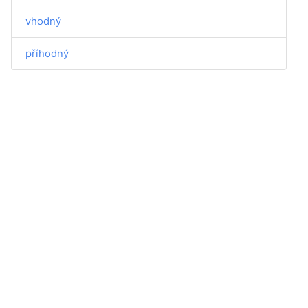
vhodný
příhodný