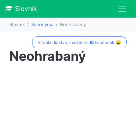
Slovník
Slovník
Synonyma
Neohrabaný
Vzdělat lidstvo a sdílet na
Facebook 😅
Neohrabaný