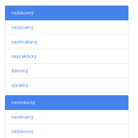
nešikovný
neobratný
neohrabaný
nepraktický
šikovný
obratný
nemotorný
neobratný
nešikovný