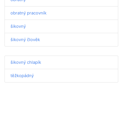
obratný pracovník
šikovný
šikovný člověk
šikovný chlapík
těžkopádný