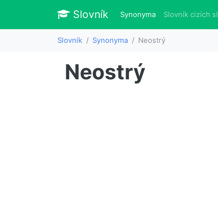
Slovník
Slovník
(aktuálně)
Synonyma
Slovník cizích s
Slovník
Synonyma
Neostrý
Neostrý