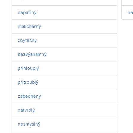
nepatrný
ne
malicherný
zbytečný
bezvýznamný
přihlouplý
přitroublý
zabedněný
natvrdlý
nesmyslný