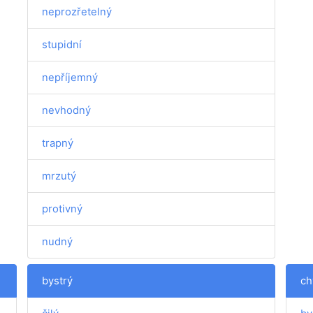
neprozřetelný
stupidní
nepříjemný
nevhodný
trapný
mrzutý
protivný
nudný
bystrý
ch