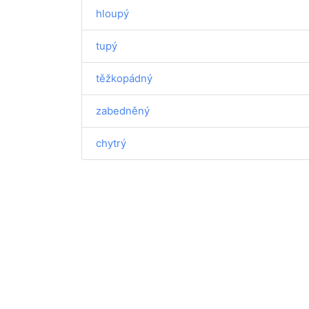
hloupý
tupý
těžkopádný
zabedněný
chytrý