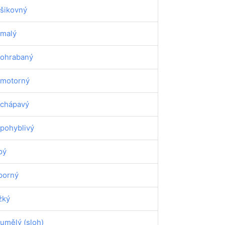
šikovný
malý
ohrabaný
motorný
chápavý
pohyblivý
pý
porný
žký
umělý (sloh)