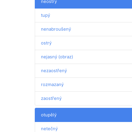
neostrý
tupý
nenabroušený
ostrý
nejasný (obraz)
nezaostřený
rozmazaný
zaostřený
otupělý
netečný