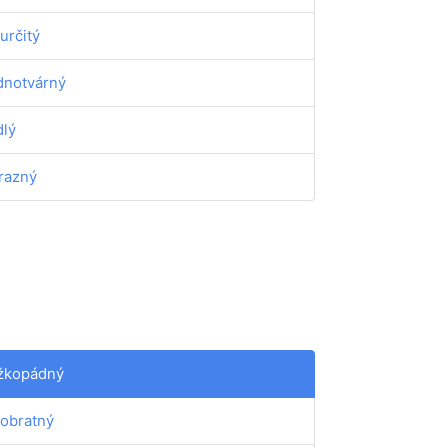
určitý
dnotvárný
lý
razný
žkopádný
obratný