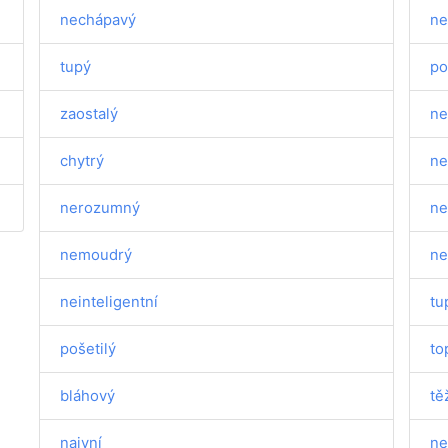
nechápavý
ne
tupý
po
zaostalý
ne
chytrý
ne
nerozumný
ne
nemoudrý
ne
neinteligentní
tu
pošetilý
to
bláhový
tě
naivní
ne