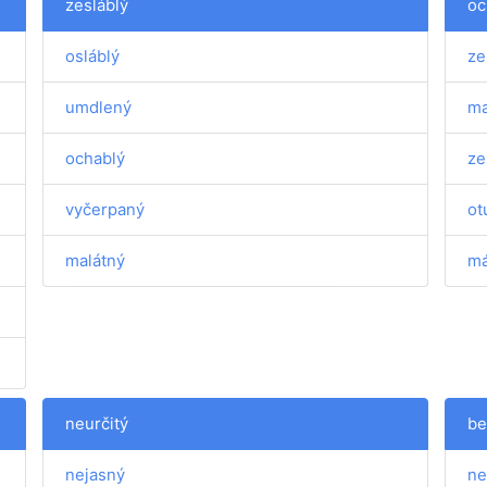
zesláblý
oc
osláblý
ze
umdlený
ma
ochablý
ze
vyčerpaný
ot
malátný
má
neurčitý
be
nejasný
ne