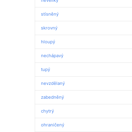
neveliký
stísněný
skrovný
hloupý
nechápavý
tupý
nevzdělaný
zabedněný
chytrý
ohraničený