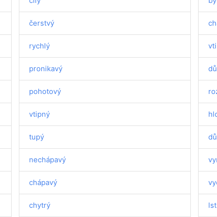
čilý
by
čerstvý
ch
rychlý
vt
pronikavý
dů
pohotový
ro
vtipný
hl
tupý
dů
nechápavý
vy
chápavý
vy
chytrý
ls