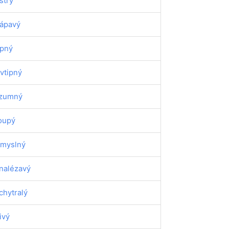
strý
ápavý
ipný
vtipný
zumný
oupý
myslný
nalézavý
chytralý
tivý