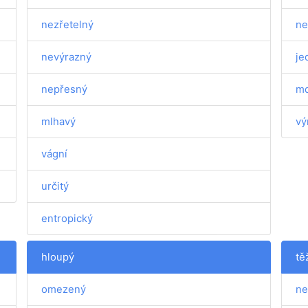
nezřetelný
ne
nevýrazný
je
nepřesný
md
mlhavý
vý
vágní
určitý
entropický
hloupý
tě
omezený
ne