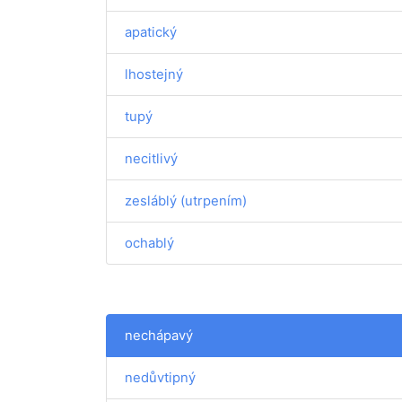
apatický
lhostejný
tupý
necitlivý
zesláblý (utrpením)
ochablý
nechápavý
nedůvtipný