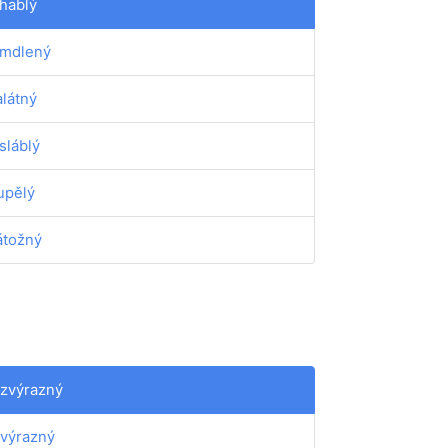
hablý
mdlený
látný
sláblý
upělý
tožný
zvýrazný
výrazný