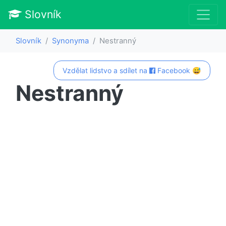
Slovník
Slovník
Synonyma
Nestranný
Vzdělat lidstvo a sdílet na
Facebook 😅
Nestranný