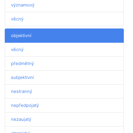
významový
věcný
objektivní
věcný
předmětný
subjektivní
nestranný
nepředpojatý
nezaujatý