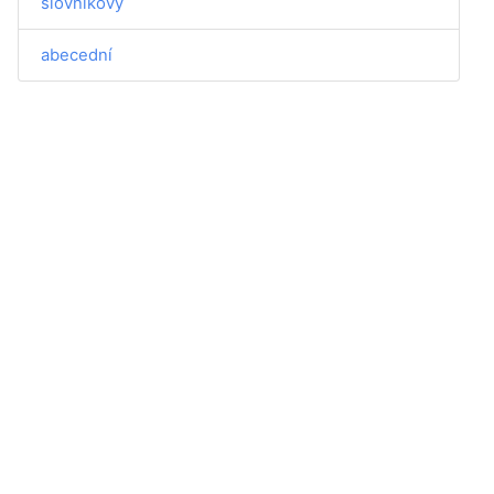
slovníkový
abecední