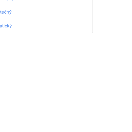
tečný
atický