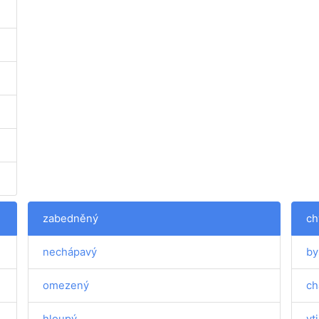
zabedněný
ch
nechápavý
by
omezený
ch
hloupý
vt