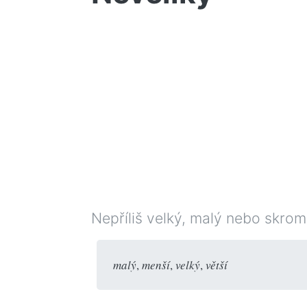
Nepříliš velký, malý nebo skro
malý
,
menší
,
velký
,
větší