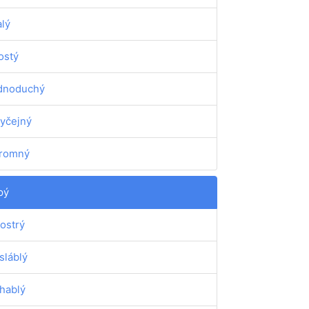
lý
ostý
dnoduchý
yčejný
romný
pý
ostrý
sláblý
hablý