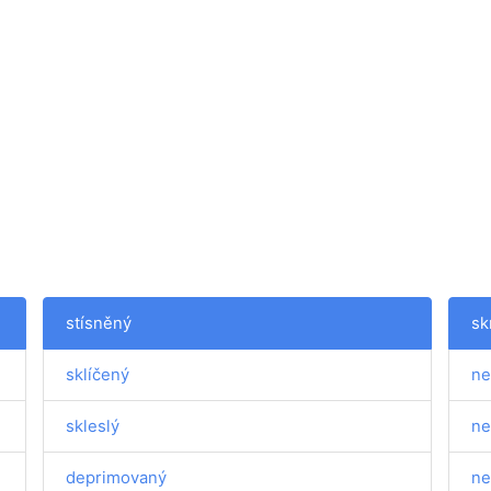
stísněný
sk
sklíčený
ne
skleslý
ne
deprimovaný
ne