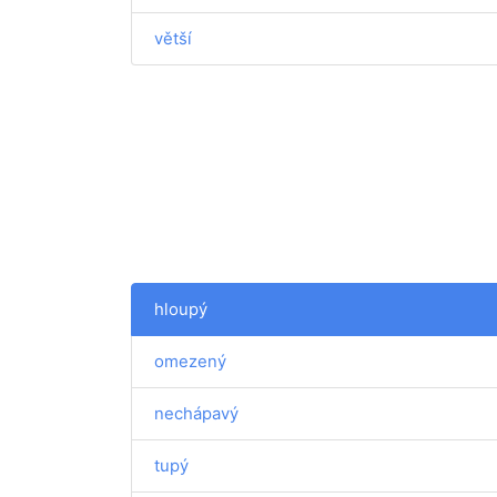
větší
hloupý
omezený
nechápavý
tupý