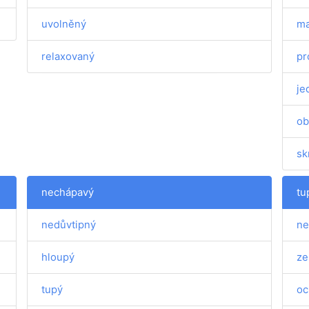
uvolněný
ma
relaxovaný
pr
je
ob
sk
nechápavý
tu
nedůvtipný
ne
hloupý
ze
tupý
oc