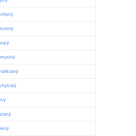
vtipný
zumný
oupý
myslný
nalézavý
chytralý
tivý
zaný
lený