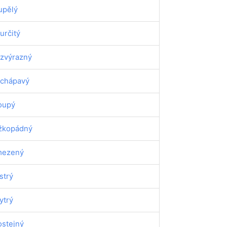
upělý
určitý
zvýrazný
chápavý
oupý
žkopádný
mezený
strý
ytrý
ostejný