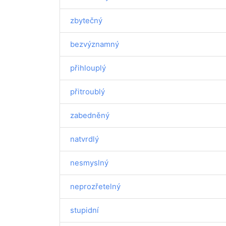
zbytečný
bezvýznamný
přihlouplý
přitroublý
zabedněný
natvrdlý
nesmyslný
neprozřetelný
stupidní