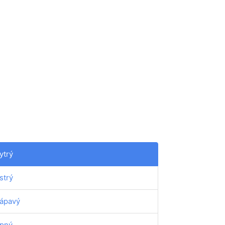
ytrý
strý
ápavý
ipný