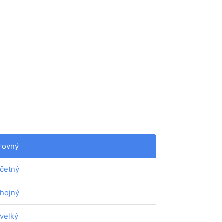
rovný
četný
hojný
velký