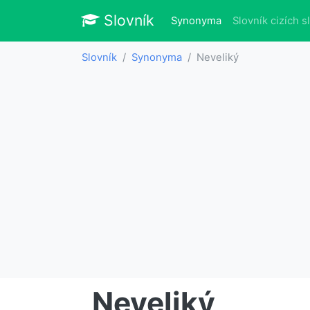
Slovník
Slovník
(aktuálně)
Synonyma
Slovník cizích s
Slovník
Synonyma
Neveliký
Neveliký