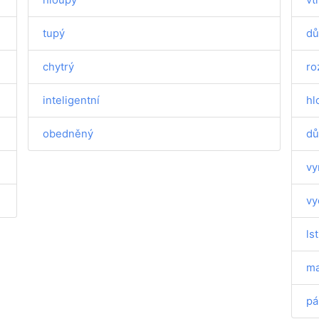
tupý
dů
chytrý
ro
inteligentní
hl
obedněný
dů
vy
vy
ls
ma
pá