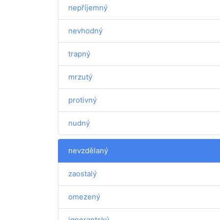
nepříjemný
nevhodný
trapný
mrzutý
protivný
nudný
nevzdělaný
zaostalý
omezený
ignorantský