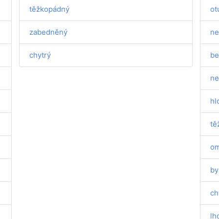
těžkopádný
ot
zabedněný
ne
chytrý
be
ne
hl
tě
o
by
ch
lh