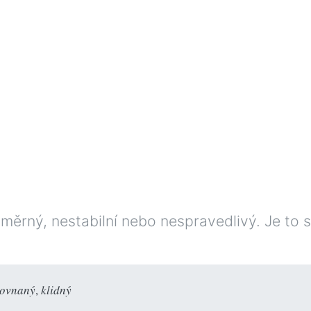
rný, nestabilní nebo nespravedlivý. Je to s
rovnaný
,
klidný