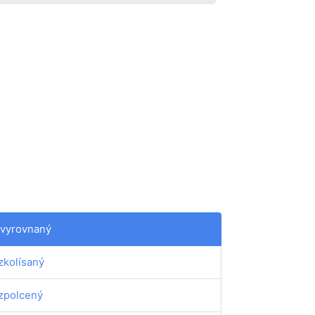
vyrovnaný
zkolísaný
zpolcený