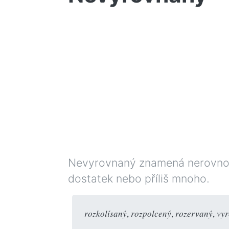
Nevyrovnaný znamená nerovnomě
dostatek nebo příliš mnoho.
rozkolísaný
,
rozpolcený
,
rozervaný
,
vy