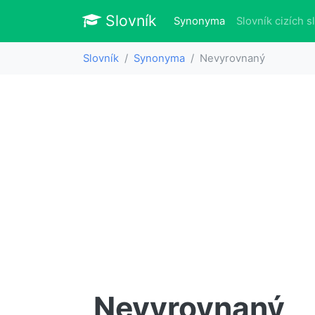
Slovník
Slovník
(aktuálně)
Synonyma
Slovník cizích s
Slovník
Synonyma
Nevyrovnaný
Nevyrovnaný