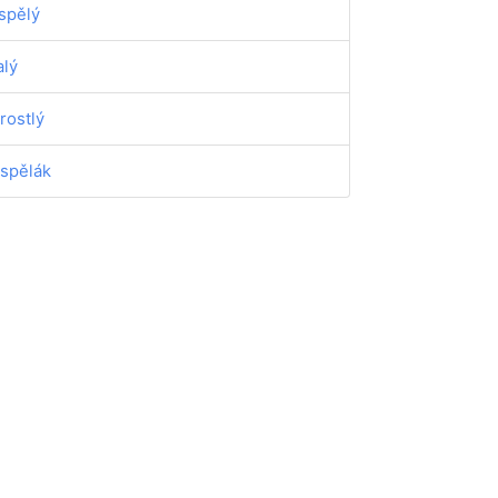
spělý
alý
rostlý
spělák