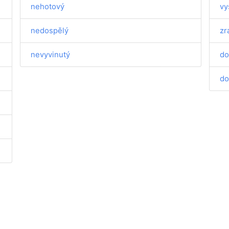
nehotový
vy
nedospělý
zr
nevyvinutý
do
do