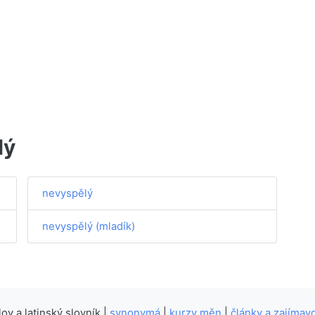
lý
nevyspělý
nevyspělý (mladík)
v a latinský slovník |
synonymá
|
kurzy měn
|
články a zajímavo