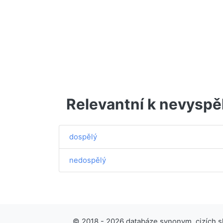
Relevantní k nevyspě
dospělý
nedospělý
© 2018 - 2026 databáze synonym, cizích slo