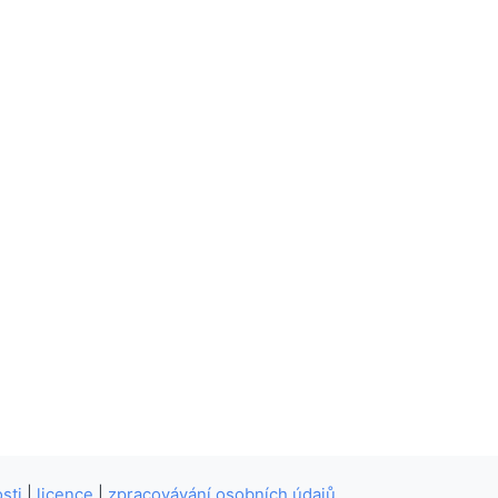
sti
|
licence
|
zpracovávání osobních údajů