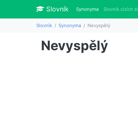
Slovník
Slovník
(aktuálně)
Synonyma
Slovník cizích s
Slovník
Synonyma
Nevyspělý
Nevyspělý