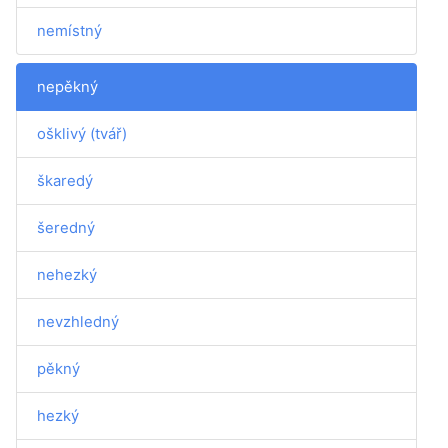
nemístný
nepěkný
ošklivý (tvář)
škaredý
šeredný
nehezký
nevzhledný
pěkný
hezký