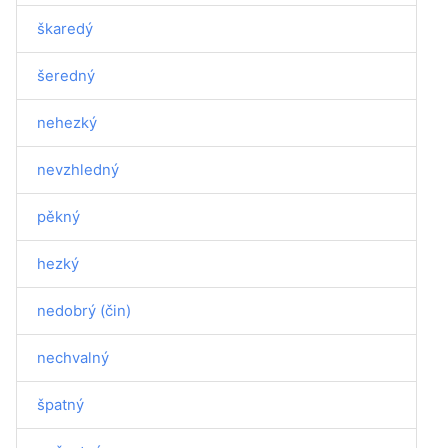
škaredý
šeredný
nehezký
nevzhledný
pěkný
hezký
nedobrý (čin)
nechvalný
špatný