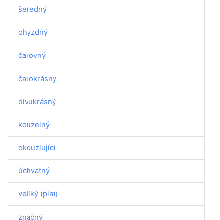
šeredný
ohyzdný
čarovný
čarokrásný
divukrásný
kouzelný
okouzlující
úchvatný
veliký (plat)
značný