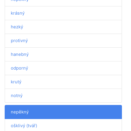
krásný
hezký
protivný
hanebný
odporný
krutý
notný
nepěkný
ošklivý (tvář)