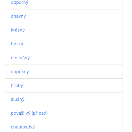
odporný
ohavný
krásný
hezký
neslušný
nepěkný
hrubý
slušný
povážlivý (případ)
choulostivý