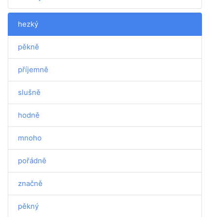
hezký
pěkně
příjemně
slušně
hodně
mnoho
pořádně
značně
pěkný