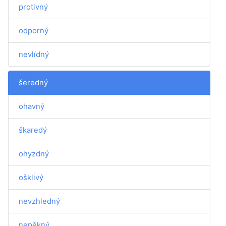
protivný
odporný
nevlídný
šeredný
ohavný
škaredý
ohyzdný
ošklivý
nevzhledný
nepěkný