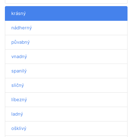
krásný
nádherný
půvabný
vnadný
spanilý
sličný
líbezný
ladný
ošklivý