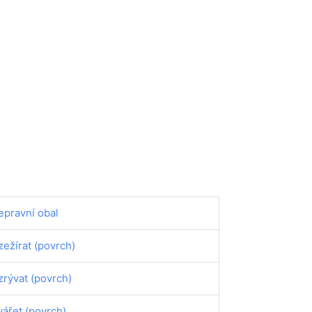
epravní obal
zežírat (povrch)
zrývat (povrch)
vářet (povrch)