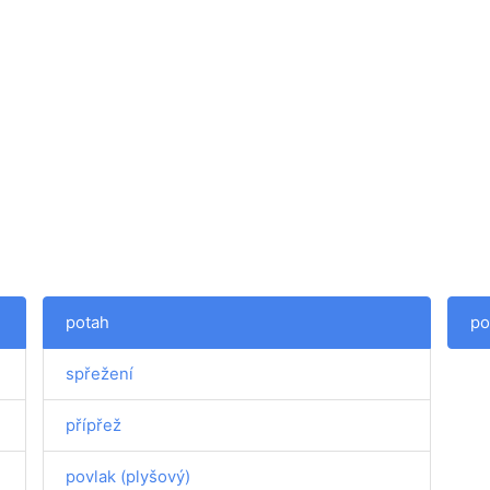
potah
po
spřežení
přípřež
povlak (plyšový)