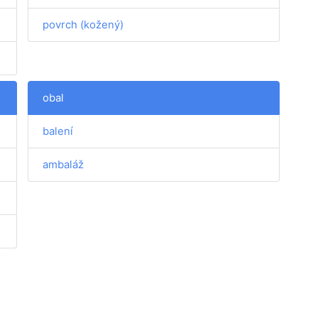
povrch (kožený)
obal
balení
ambaláž