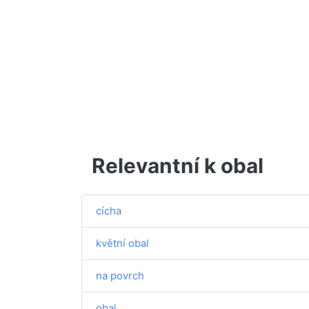
Relevantní k obal
cícha
květní obal
na povrch
obal