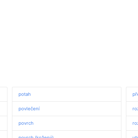
potah
př
povlečení
ro
povrch
ro
povrch (kožený)
ut