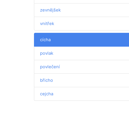
zevnějšek
vnitřek
cícha
povlak
povlečení
břicho
cejcha