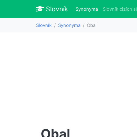
Slovník
Slovník
(aktuálně)
Synonyma
Slovník cizích s
Slovník
Synonyma
Obal
Obal