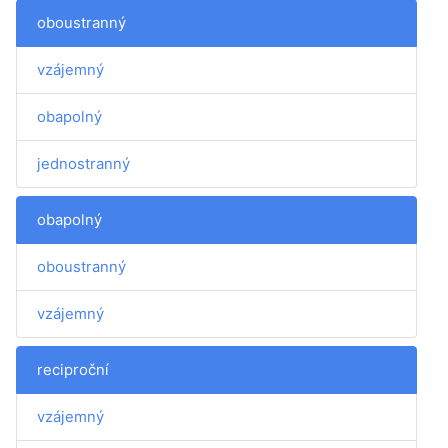
oboustranný
vzájemný
obapolný
jednostranný
obapolný
oboustranný
vzájemný
reciproční
vzájemný