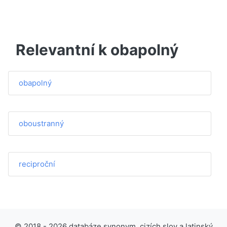
Relevantní k obapolný
obapolný
oboustranný
reciproční
© 2018 - 2026 databáze synonym, cizích slov a latinský