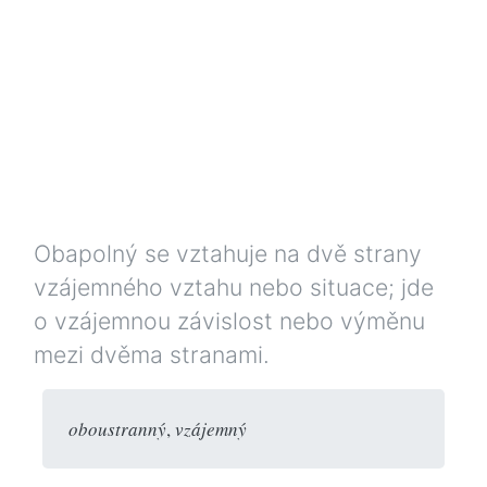
Obapolný se vztahuje na dvě strany
vzájemného vztahu nebo situace; jde
o vzájemnou závislost nebo výměnu
mezi dvěma stranami.
oboustranný
,
vzájemný