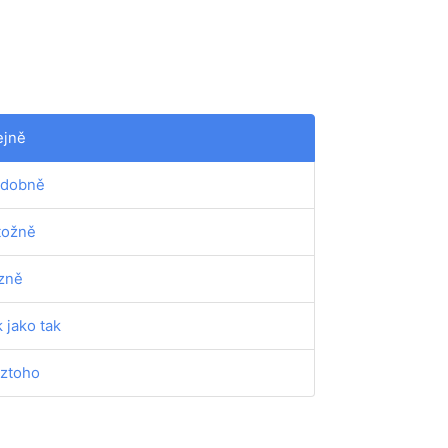
ejně
dobně
tožně
zně
k jako tak
ztoho