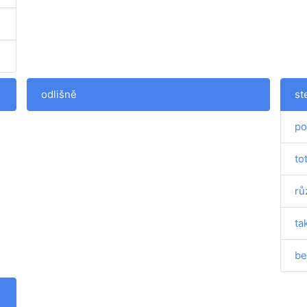
odlišně
st
po
to
rů
ta
be