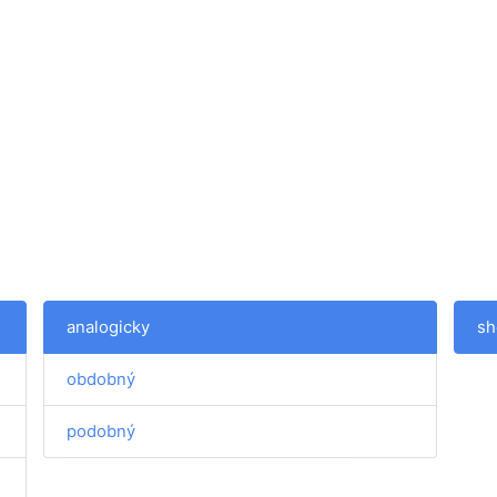
analogicky
sh
obdobný
podobný