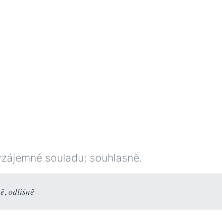
vzájemné souladu; souhlasně.
ně
,
odlišně