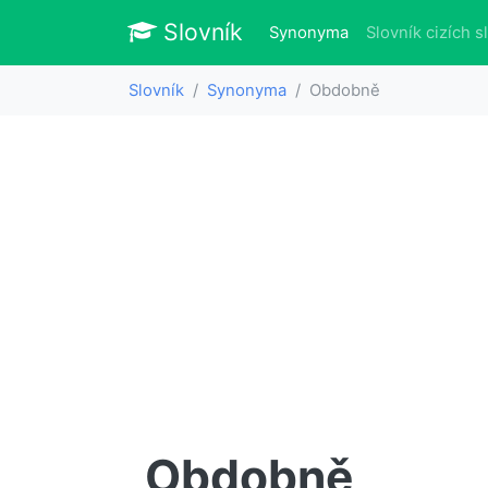
Slovník
Slovník
(aktuálně)
Synonyma
Slovník cizích s
Slovník
Synonyma
Obdobně
Obdobně