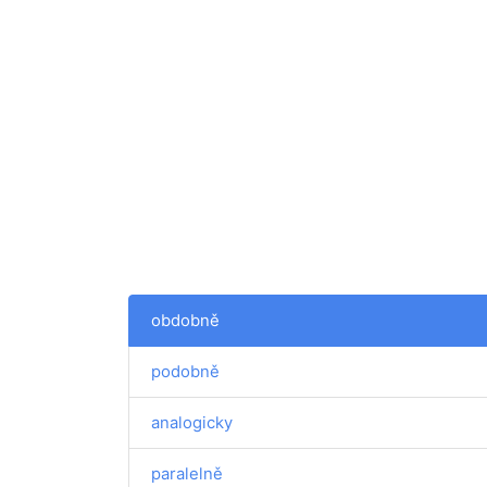
obdobně
podobně
analogicky
paralelně