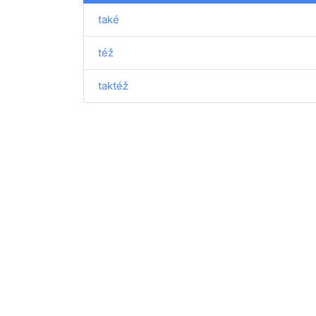
také
též
taktéž