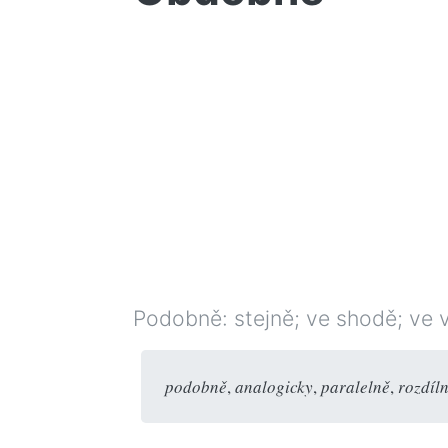
Podobně: stejně; ve shodě; ve 
podobně
,
analogicky
,
paralelně
,
rozdíl