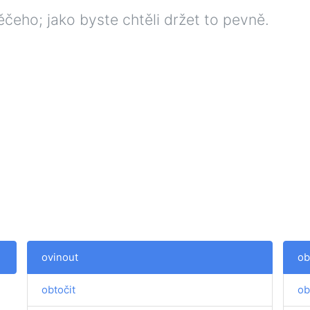
čeho; jako byste chtěli držet to pevně.
ovinout
ob
obtočit
ob