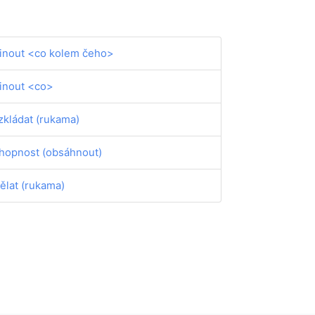
inout <co kolem čeho>
inout <co>
zkládat (rukama)
hopnost (obsáhnout)
ělat (rukama)