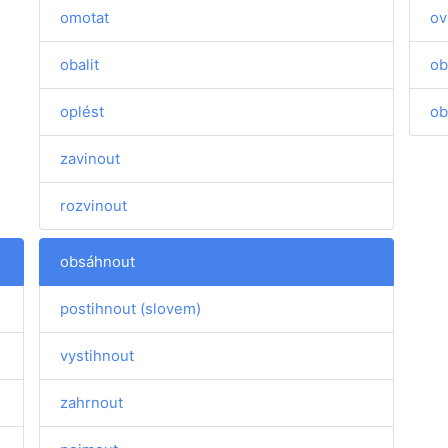
omotat
ov
obalit
ob
oplést
ob
zavinout
rozvinout
obsáhnout
postihnout (slovem)
vystihnout
zahrnout