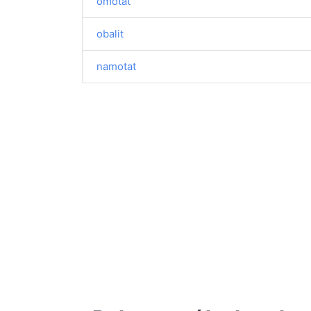
omotat
obalit
namotat