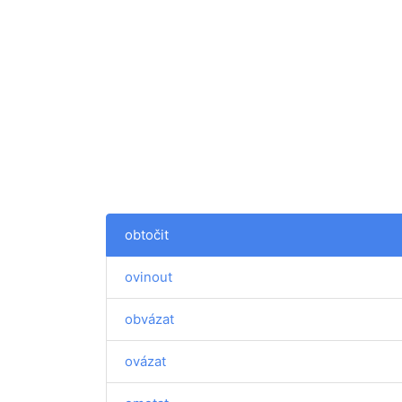
obtočit
ovinout
obvázat
ovázat