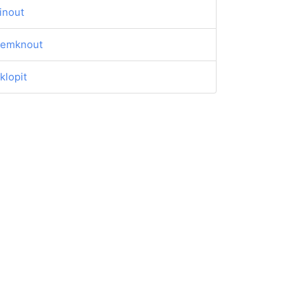
inout
emknout
klopit