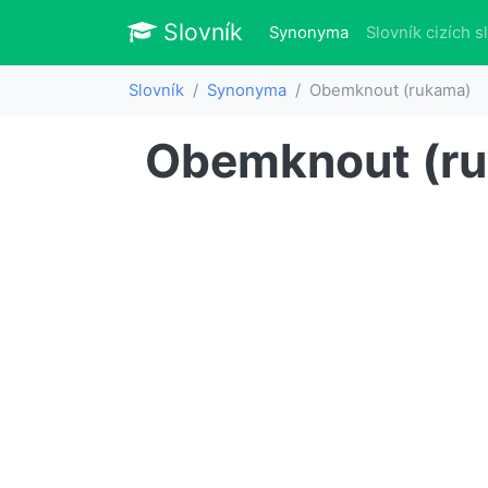
Slovník
Slovník
(aktuálně)
Synonyma
Slovník cizích s
Slovník
Synonyma
Obemknout (rukama)
Obemknout (r