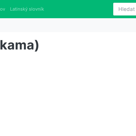
lov
Latinský slovník
ukama)