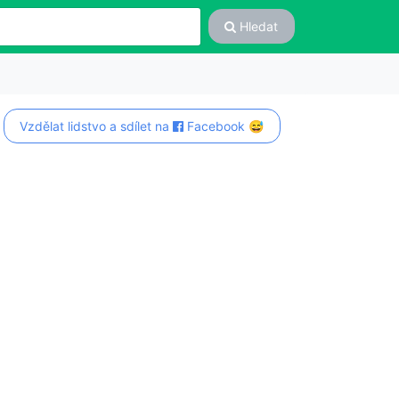
Hledat
Vzdělat lidstvo a sdílet na
Facebook 😅