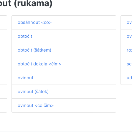
out (rukama)
obsáhnout <co>
ov
obtočit
ov
obtočit (šátkem)
ro
obtočit dokola <čím>
sc
ovinout
ud
ovinout (šátek)
ovinout <co čím>