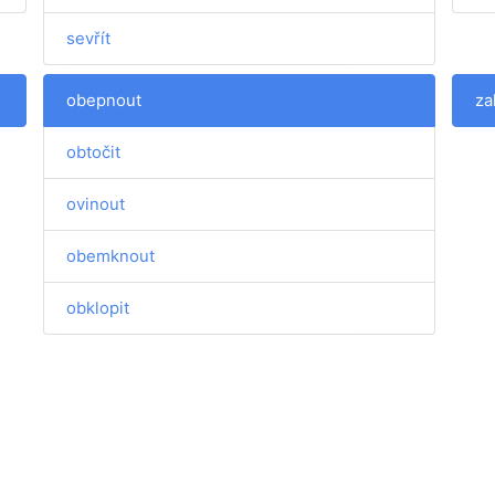
sevřít
obepnout
za
obtočit
ovinout
obemknout
obklopit