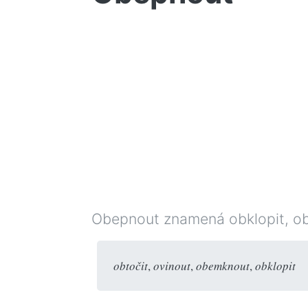
Obepnout znamená obklopit, obal
obtočit
,
ovinout
,
obemknout
,
obklopit