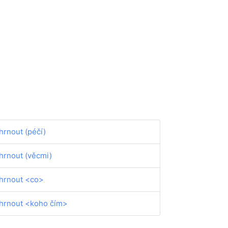
hrnout (péčí)
hrnout (věcmi)
hrnout <co>
hrnout <koho čím>