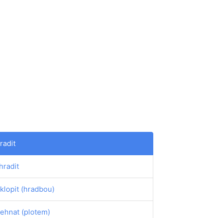
radit
hradit
klopit (hradbou)
ehnat (plotem)