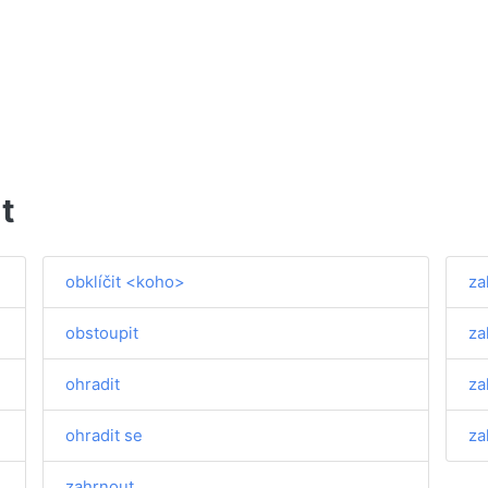
t
obklíčit <koho>
za
obstoupit
za
ohradit
za
ohradit se
za
zahrnout