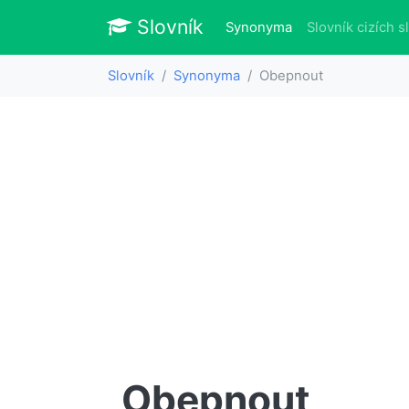
Slovník
Slovník
(aktuálně)
Synonyma
Slovník cizích s
Slovník
Synonyma
Obepnout
Obepnout