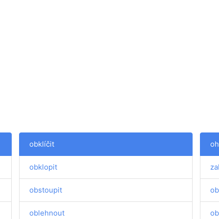
obklíčit
oh
obklopit
za
obstoupit
ob
oblehnout
ob