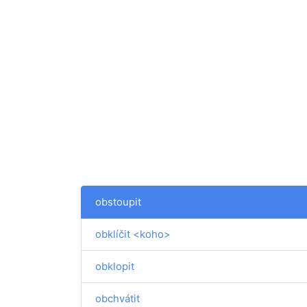
obstoupit
obklíčit <koho>
obklopit
obchvátit