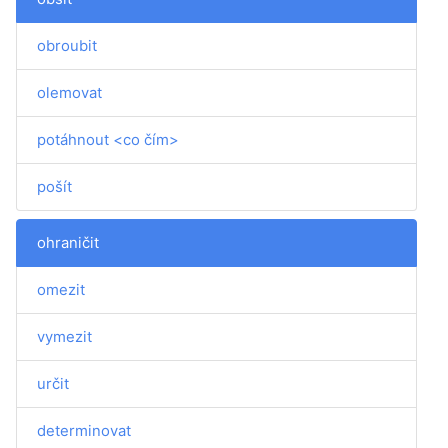
obroubit
olemovat
potáhnout <co čím>
pošít
ohraničit
omezit
vymezit
určit
determinovat