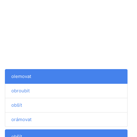
olemovat
obroubit
obšít
orámovat
obšít