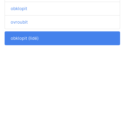
obklopit
ovroubit
obklopit (lidé)