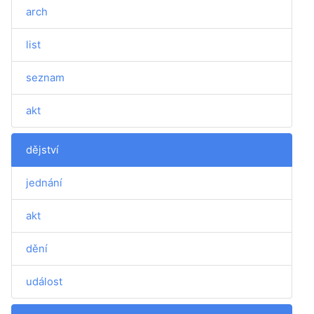
arch
list
seznam
akt
dějství
jednání
akt
dění
událost