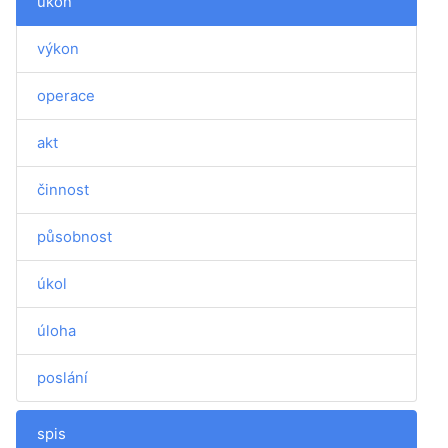
úkon
výkon
operace
akt
činnost
působnost
úkol
úloha
poslání
spis