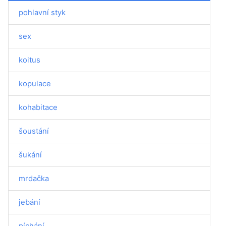
pohlavní styk
sex
koitus
kopulace
kohabitace
šoustání
šukání
mrdačka
jebání
píchání