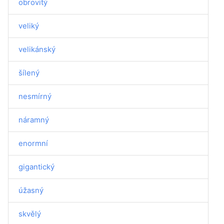
obrovitý
veliký
velikánský
šílený
nesmírný
náramný
enormní
gigantický
úžasný
skvělý