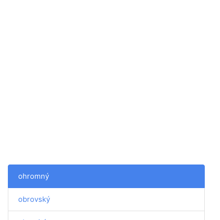
ohromný
obrovský