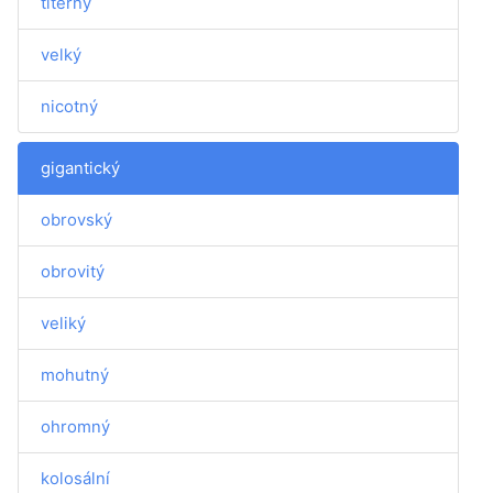
titěrný
velký
nicotný
gigantický
obrovský
obrovitý
veliký
mohutný
ohromný
kolosální