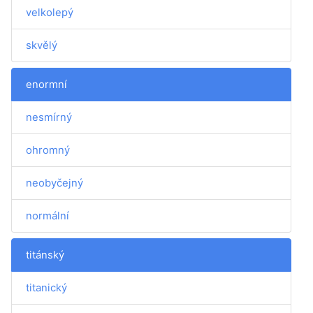
velkolepý
skvělý
enormní
nesmírný
ohromný
neobyčejný
normální
titánský
titanický