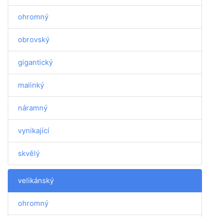
ohromný
obrovský
gigantický
malinký
náramný
vynikající
skvělý
velikánský
ohromný