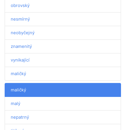
obrovský
nesmírný
neobyčejný
znamenitý
vynikající
maličký
maličký
malý
nepatrný