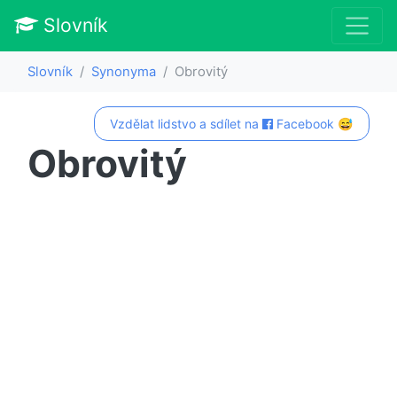
Slovník
Slovník
Synonyma
Obrovitý
Vzdělat lidstvo a sdílet na
Facebook 😅
Obrovitý