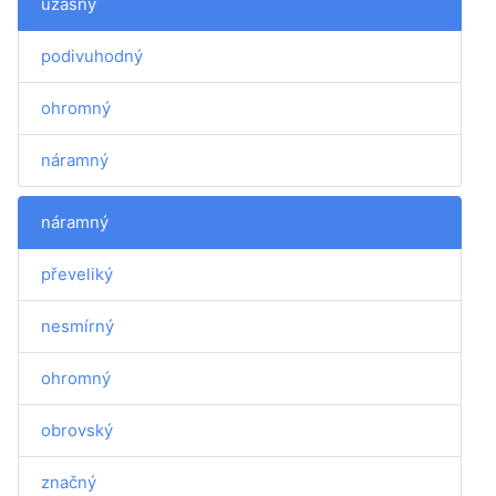
úžasný
podivuhodný
ohromný
náramný
náramný
převeliký
nesmírný
ohromný
obrovský
značný