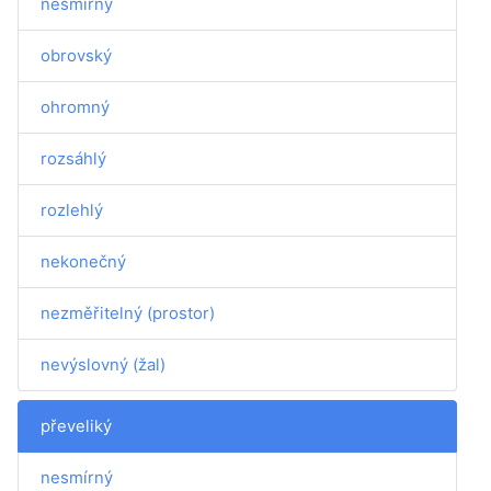
nesmírný
obrovský
ohromný
rozsáhlý
rozlehlý
nekonečný
nezměřitelný (prostor)
nevýslovný (žal)
převeliký
nesmírný