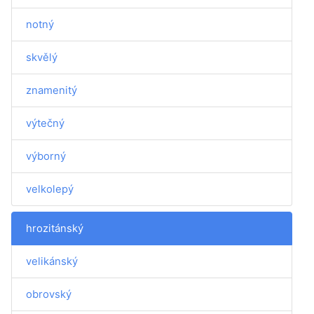
notný
skvělý
znamenitý
výtečný
výborný
velkolepý
hrozitánský
velikánský
obrovský