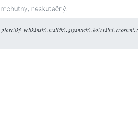
 mohutný, neskutečný.
,
převeliký
,
velikánský
,
maličký
,
gigantický
,
kolosální
,
enormní
,