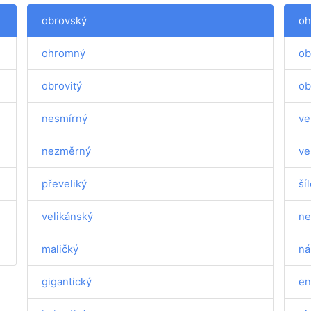
obrovský
oh
ohromný
ob
obrovitý
ob
nesmírný
ve
nezměrný
ve
převeliký
ší
velikánský
ne
maličký
ná
gigantický
en