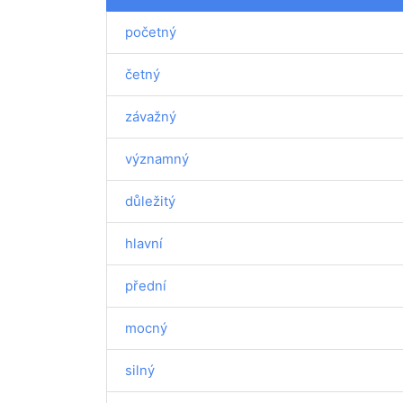
početný
četný
závažný
významný
důležitý
hlavní
přední
mocný
silný