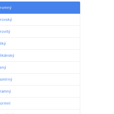
romný
rovský
rovitý
liký
likánský
lený
smírný
ramný
ormní