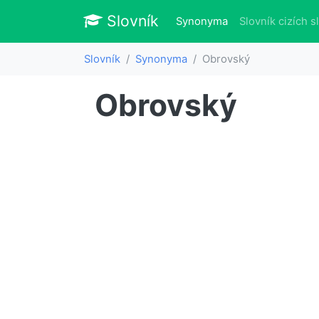
Slovník
Slovník
(aktuálně)
Synonyma
Slovník cizích s
Slovník
Synonyma
Obrovský
Obrovský