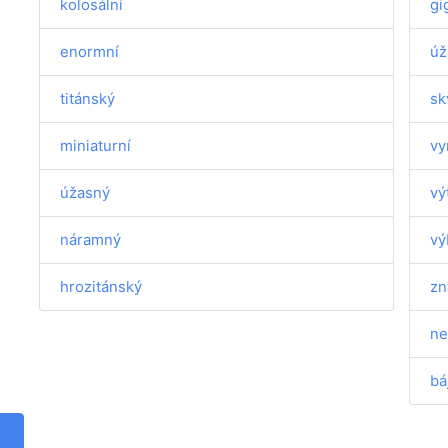
kolosální
gi
enormní
úž
titánský
sk
miniaturní
vy
úžasný
vý
náramný
vý
hrozitánský
zn
ne
bá