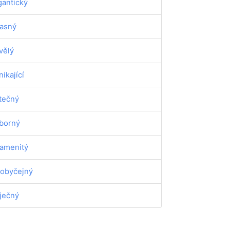
gantický
asný
vělý
nikající
tečný
borný
amenitý
obyčejný
ječný