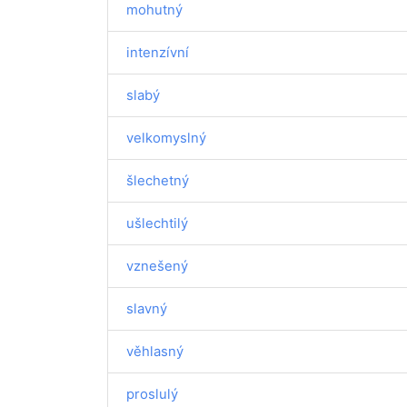
mohutný
intenzívní
slabý
velkomyslný
šlechetný
ušlechtilý
vznešený
slavný
věhlasný
proslulý