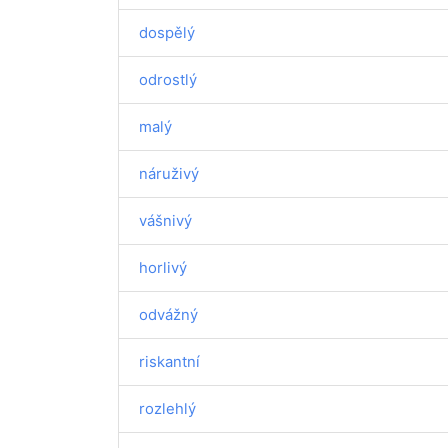
dospělý
odrostlý
malý
náruživý
vášnivý
horlivý
odvážný
riskantní
rozlehlý