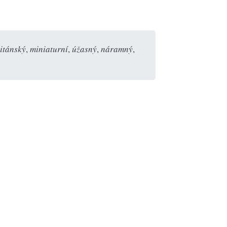
titánský
,
miniaturní
,
úžasný
,
náramný
,