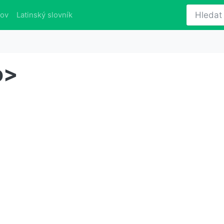
lov
Latinský slovník
o>