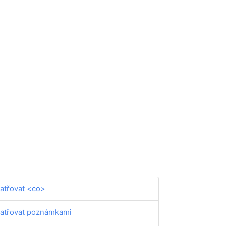
atřovat <co>
atřovat poznámkami