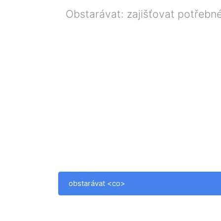
Obstarávat: zajišťovat potřebné
obstarávat <co>