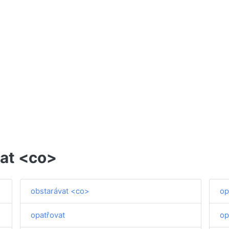
vat <co>
obstarávat <co>
op
opatřovat
op