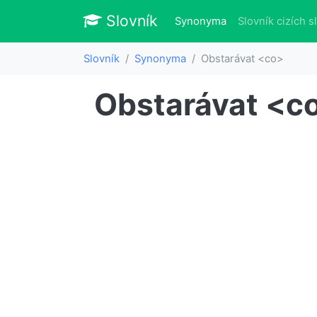
Slovník
Slovník
(aktuálně)
Synonyma
Slovník cizích s
Slovník
Synonyma
Obstarávat <co>
Obstarávat <c