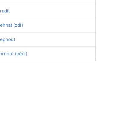
radit
ehnat (zdí)
epnout
hrnout (péčí)