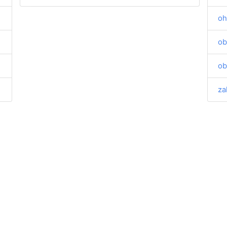
oh
ob
ob
za