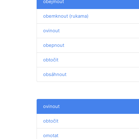
obejmout
obemknout (rukama)
ovinout
obepnout
obtočit
obsáhnout
ovinout
obtočit
omotat