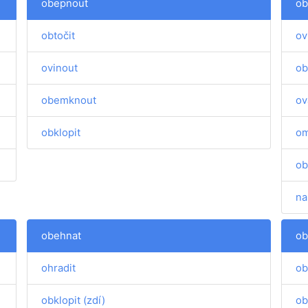
obepnout
ob
obtočit
ov
ovinout
ob
obemknout
ov
obklopit
om
ob
na
obehnat
ob
ohradit
ob
obklopit (zdí)
ob