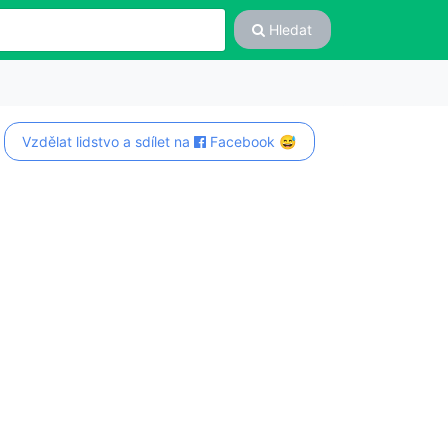
Hledat
Vzdělat lidstvo a sdílet na
Facebook 😅