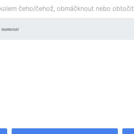
kolem čeho/čehož, obmáčknout nebo obtočit
,
namotat