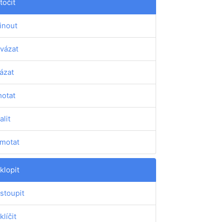
točit
inout
vázat
ázat
otat
alit
motat
klopit
stoupit
klíčit