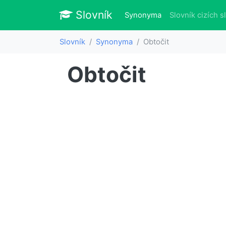
Slovník
Slovník
(aktuálně)
Synonyma
Slovník cizích s
Slovník
Synonyma
Obtočit
Obtočit