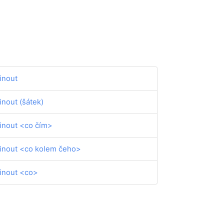
inout
inout (šátek)
inout <co čím>
inout <co kolem čeho>
inout <co>