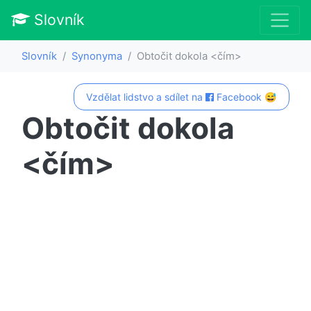
Slovník
Slovník
Synonyma
Obtočit dokola <čím>
Vzdělat lidstvo a sdílet na
Facebook 😅
Obtočit dokola
<čím>