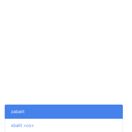
zabalit
sbalit <co>