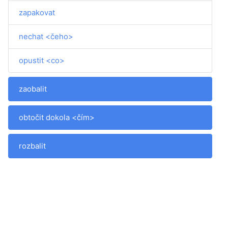
zapakovat
nechat <čeho>
opustit <co>
zaobalit
obtočit dokola <čím>
rozbalit