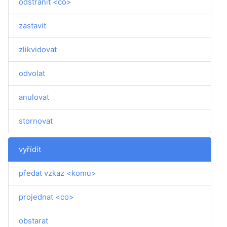
odstranit <co>
zastavit
zlikvidovat
odvolat
anulovat
stornovat
vyřídit
předat vzkaz <komu>
projednat <co>
obstarat