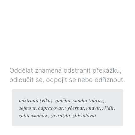
Oddělat znamená odstranit překážku,
odloučit se, odpojit se nebo odříznout.
odstranit (víko)
,
zadělat
,
sundat (obraz)
,
sejmout
,
odpracovat
,
vyčerpat
,
unavit
,
zřídit
,
zabít <koho>
,
zavraždit
,
zlikvidovat