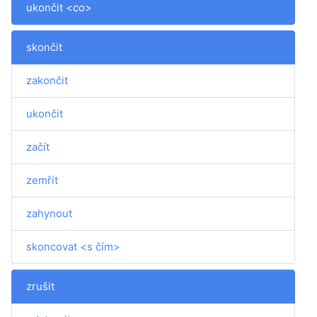
ukončit <co>
skončit
zakončit
ukončit
začít
zemřít
zahynout
skoncovat <s čím>
zrušit