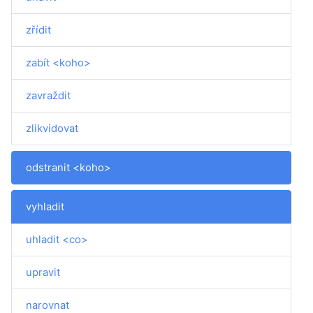
zřídit
zabít <koho>
zavraždit
zlikvidovat
odstranit <koho>
vyhladit
uhladit <co>
upravit
narovnat