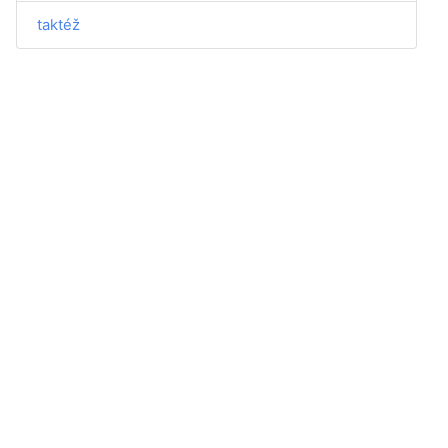
taktéž