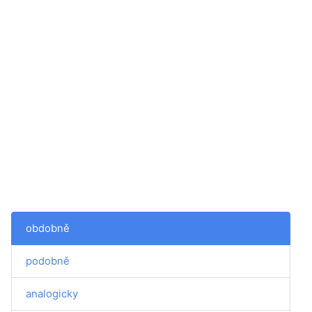
obdobně
podobně
analogicky