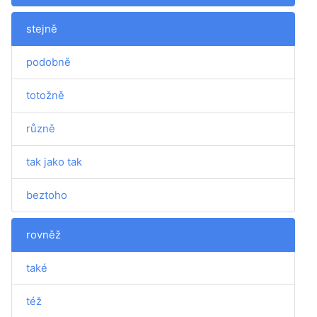
stejně
podobně
totožně
různě
tak jako tak
beztoho
rovněž
také
též