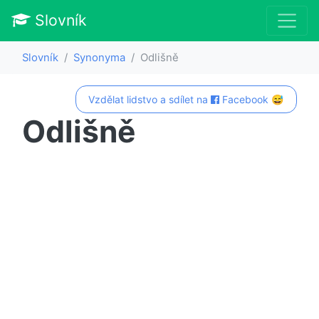
Slovník
Slovník
Synonyma
Odlišně
Vzdělat lidstvo a sdílet na
Facebook 😅
Odlišně