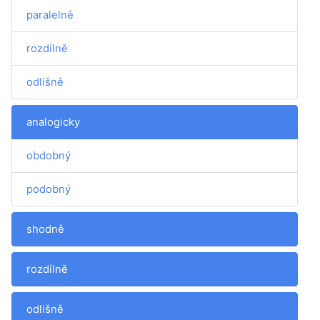
paralelně
rozdílně
odlišně
analogicky
obdobný
podobný
shodně
rozdílně
odlišně