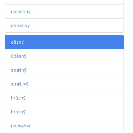
nesmírný
ohromný
děsný
úděsný
strašný
strašlivý
hrůzný
hrozný
nemožný