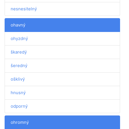
nesnesitelný
ohavný
ohyzdný
škaredý
šeredný
ošklivý
hnusný
odporný
ohromný