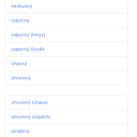
nevkusný
odporný
odporný (hmyz)
odporný člověk
ohavný
ohromný
ohromný (chaos)
ohromný (úspěch)
strašlivý