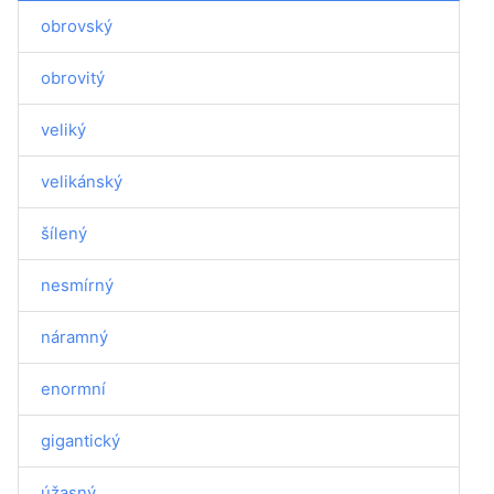
obrovský
obrovitý
veliký
velikánský
šílený
nesmírný
náramný
enormní
gigantický
úžasný