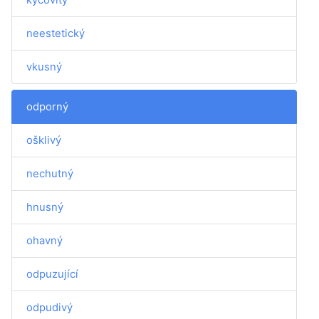
neestetický
vkusný
odporný
ošklivý
nechutný
hnusný
ohavný
odpuzující
odpudivý