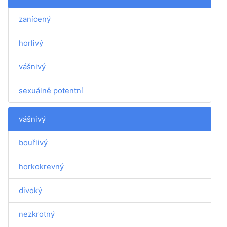
zanícený
horlivý
vášnivý
sexuálně potentní
vášnivý
bouřlivý
horkokrevný
divoký
nezkrotný