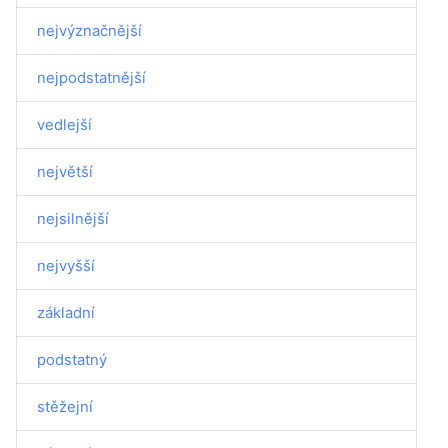
nejvýznačnější
nejpodstatnější
vedlejší
největší
nejsilnější
nejvyšší
základní
podstatný
stěžejní