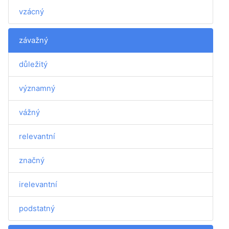
vzácný
závažný
důležitý
významný
vážný
relevantní
značný
irelevantní
podstatný