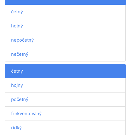
četný
hojný
nepočetný
nečetný
četný
hojný
početný
frekventovaný
řídký