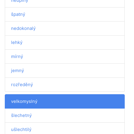
neúplný
špatný
nedokonalý
lehký
mírný
jemný
rozředěný
velkomyslný
šlechetný
ušlechtilý