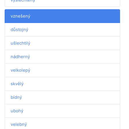
vznešený
důstojný
ušlechtilý
nádherný
velkolepý
skvělý
bídný
ubohý
velebný