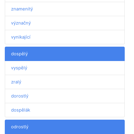
znamenitý
význačný
vynikající
dospělý
vyspělý
zralý
dorostlý
dospělák
odrostlý