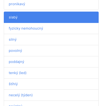
pronikavý
slabý
fyzicky nemohoucný
silný
povolný
poddajný
tenký (led)
štíhlý
necelý (týden)