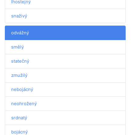
lhostejný
snaživý
odvážný
smělý
statečný
zmužilý
nebojácný
neohrožený
srdnatý
bojácný