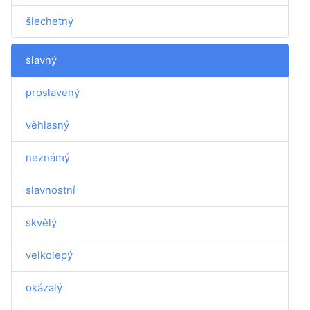
šlechetný
slavný
proslavený
věhlasný
neznámý
slavnostní
skvělý
velkolepý
okázalý