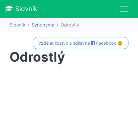
Slovník
Slovník
Synonyma
Odrostlý
Vzdělat lidstvo a sdílet na
Facebook 😅
Odrostlý