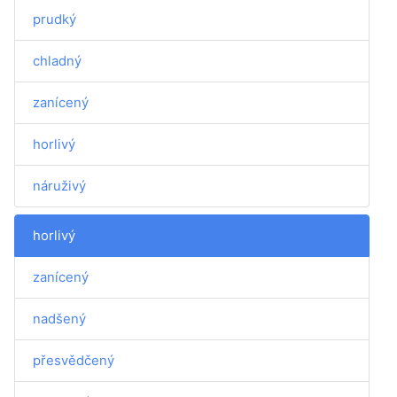
prudký
chladný
zanícený
horlivý
náruživý
horlivý
zanícený
nadšený
přesvědčený