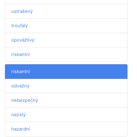
ustrašený
troufalý
opovážlivý
riskantní
riskantní
odvážný
nebezpečný
nejistý
hazardní