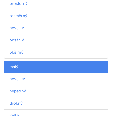
prostorný
rozměrný
nevelký
obsáhlý
obšírný
malý
neveliký
nepatrný
drobný
velký