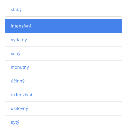
slabý
intenzívní
vydatný
silný
mohutný
účinný
extenzívní
usilovný
sytý