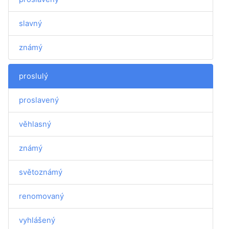
slavný
známý
proslulý
proslavený
věhlasný
známý
světoznámý
renomovaný
vyhlášený