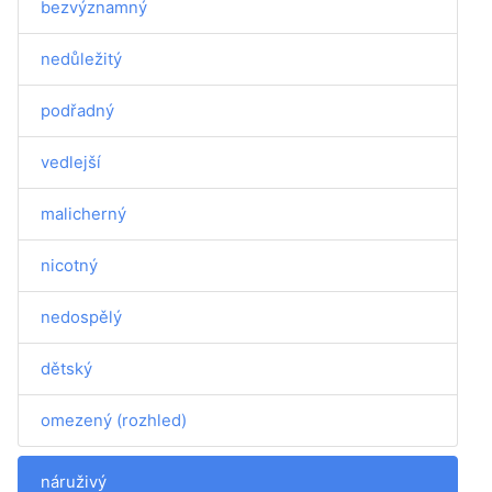
bezvýznamný
nedůležitý
podřadný
vedlejší
malicherný
nicotný
nedospělý
dětský
omezený (rozhled)
náruživý