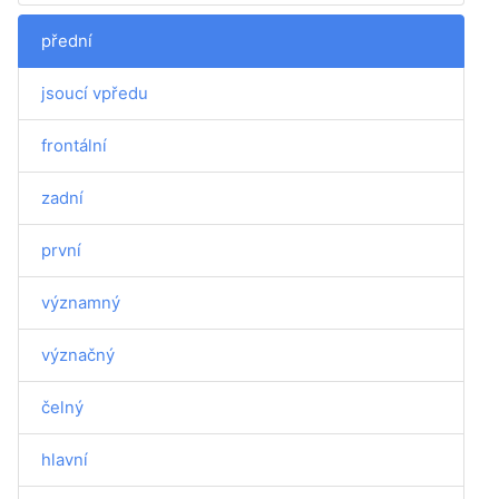
přední
jsoucí vpředu
frontální
zadní
první
významný
význačný
čelný
hlavní