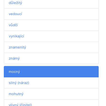
důležitý
vedoucí
vůdčí
vynikající
znamenitý
známý
mocný
silný (náraz)
mohutný
vlivný (činitel)