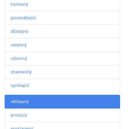
honosný
povznášející
důstojný
velebný
výborný
znamenitý
vynikající
věhlasný
proslulý
proslavený