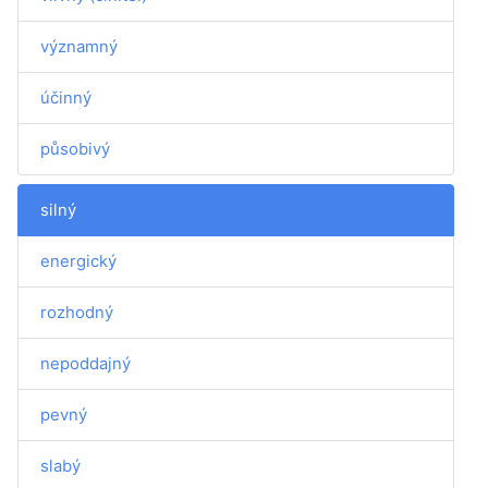
významný
účinný
působivý
silný
energický
rozhodný
nepoddajný
pevný
slabý