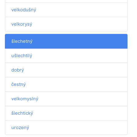
velkodušný
velkorysý
šlechetný
ušlechtilý
dobrý
čestný
velkomyslný
šlechtický
urozený