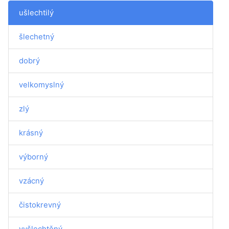
ušlechtilý
šlechetný
dobrý
velkomyslný
zlý
krásný
výborný
vzácný
čistokrevný
vyšlechtěný