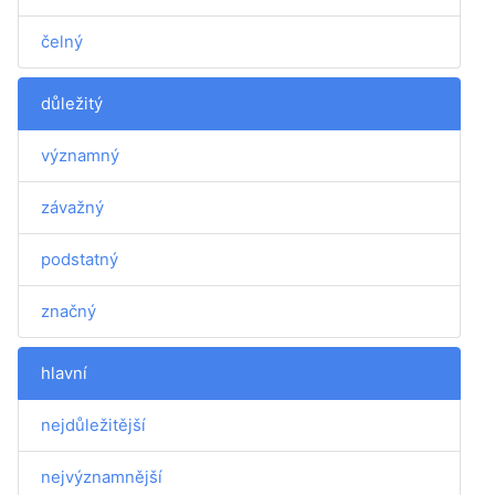
čelný
důležitý
významný
závažný
podstatný
značný
hlavní
nejdůležitější
nejvýznamnější