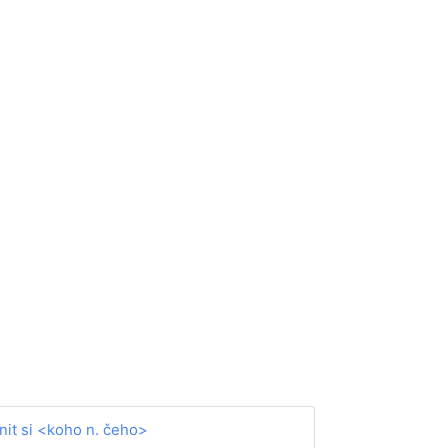
nit si <koho n. čeho>