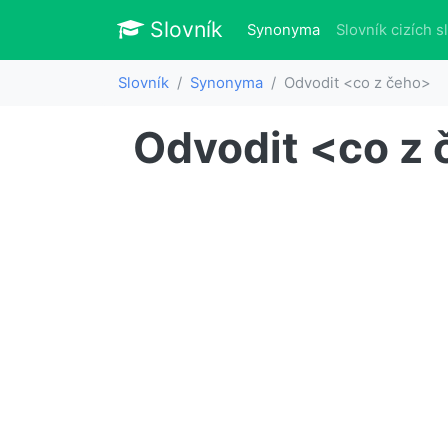
Slovník
Slovník
(aktuálně)
Synonyma
Slovník cizích s
Slovník
Synonyma
Odvodit <co z čeho>
Odvodit <co z