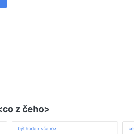
 <co z čeho>
být hoden <čeho>
ce