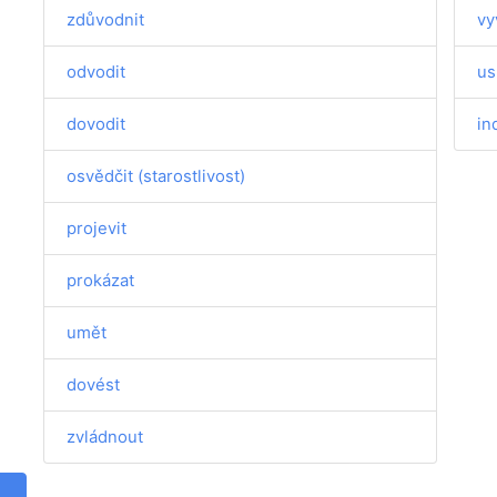
zdůvodnit
vy
odvodit
us
dovodit
in
osvědčit (starostlivost)
projevit
prokázat
umět
dovést
zvládnout