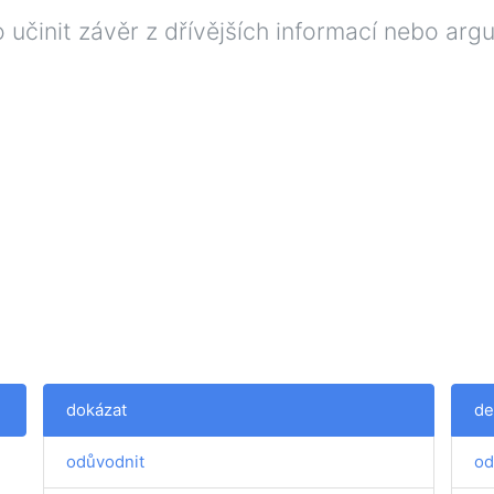
učinit závěr z dřívějších informací nebo arg
dokázat
de
odůvodnit
od