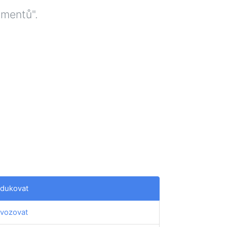
umentů".
dukovat
vozovat