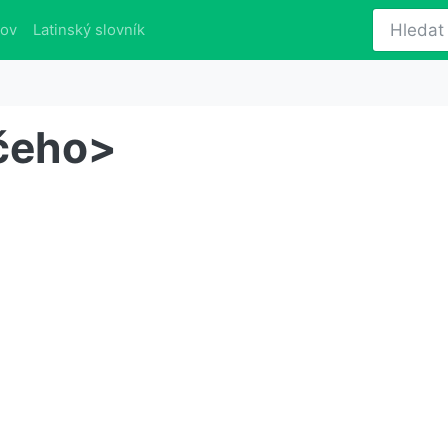
lov
Latinský slovník
 čeho>