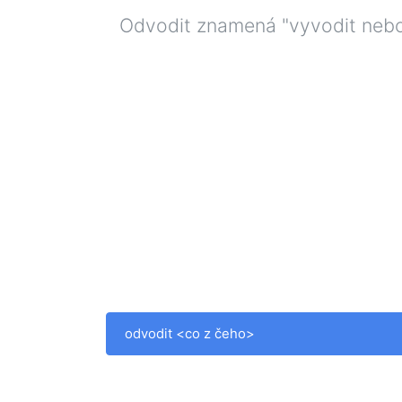
Odvodit znamená "vyvodit nebo 
odvodit <co z čeho>