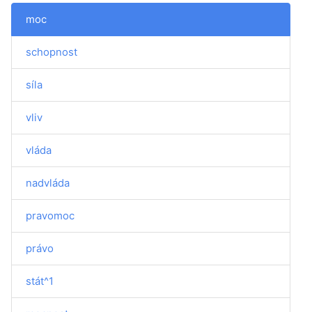
moc
schopnost
síla
vliv
vláda
nadvláda
pravomoc
právo
stát^1