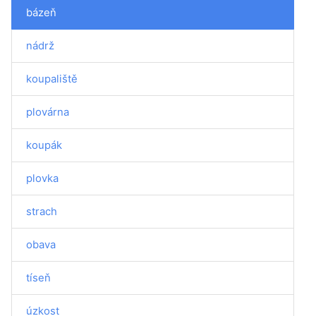
bázeň
nádrž
koupaliště
plovárna
koupák
plovka
strach
obava
tíseň
úzkost