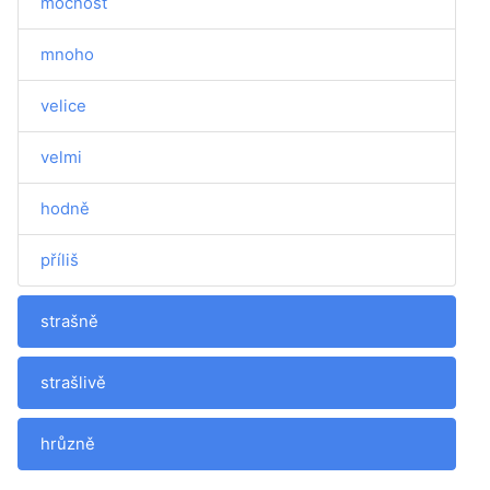
mocnost
mnoho
velice
velmi
hodně
příliš
strašně
strašlivě
hrůzně