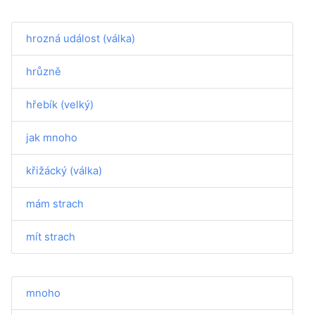
hrozná událost (válka)
hrůzně
hřebík (velký)
jak mnoho
křižácký (válka)
mám strach
mít strach
mnoho