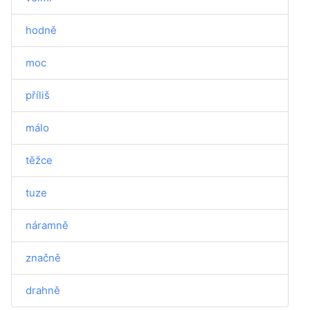
hodně
moc
příliš
málo
těžce
tuze
náramně
značně
drahně