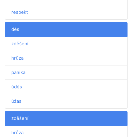
respekt
děs
zděšení
hrůza
panika
úděs
úžas
zděšení
hrůza