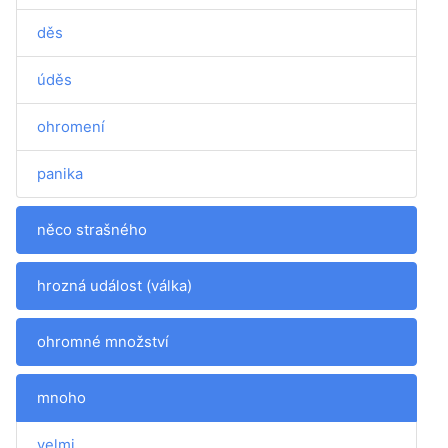
děs
úděs
ohromení
panika
něco strašného
hrozná událost (válka)
ohromné množství
mnoho
velmi