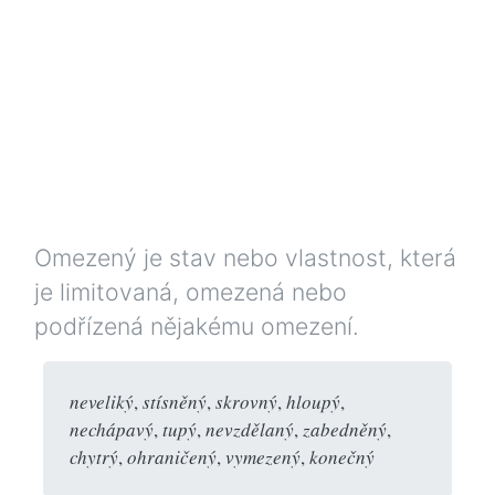
Omezený je stav nebo vlastnost, která
je limitovaná, omezená nebo
podřízená nějakému omezení.
neveliký
,
stísněný
,
skrovný
,
hloupý
,
nechápavý
,
tupý
,
nevzdělaný
,
zabedněný
,
chytrý
,
ohraničený
,
vymezený
,
konečný