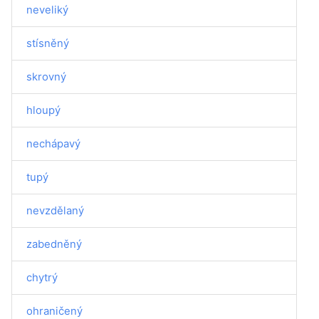
neveliký
stísněný
skrovný
hloupý
nechápavý
tupý
nevzdělaný
zabedněný
chytrý
ohraničený