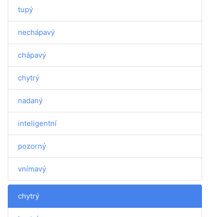
tupý
nechápavý
chápavý
chytrý
nadaný
inteligentní
pozorný
vnímavý
chytrý