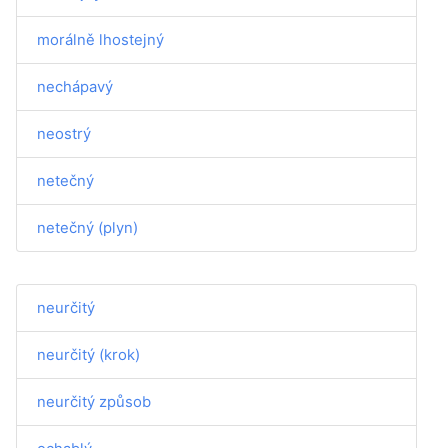
morálně lhostejný
nechápavý
neostrý
netečný
netečný (plyn)
neurčitý
neurčitý (krok)
neurčitý způsob