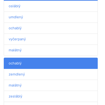
osláblý
umdlený
ochablý
vyčerpaný
malátný
ochablý
zemdlený
malátný
zesláblý