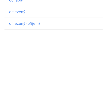
ochablý
omezený
omezený (příjem)