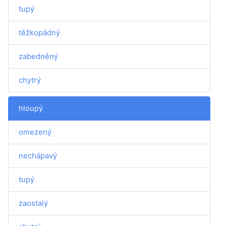
tupý
těžkopádný
zabedněný
chytrý
hloupý
omezený
nechápavý
tupý
zaostalý