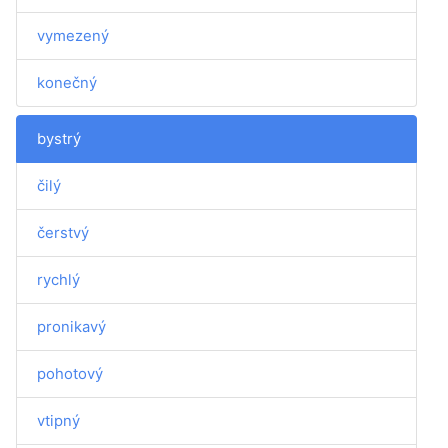
vymezený
konečný
bystrý
čilý
čerstvý
rychlý
pronikavý
pohotový
vtipný