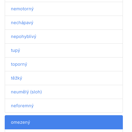
nemotorný
nechápavý
nepohyblivý
tupý
toporný
těžký
neumělý (sloh)
neforemný
omezený