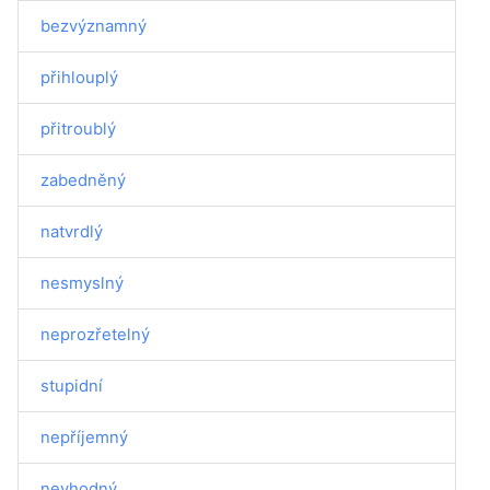
bezvýznamný
přihlouplý
přitroublý
zabedněný
natvrdlý
nesmyslný
neprozřetelný
stupidní
nepříjemný
nevhodný