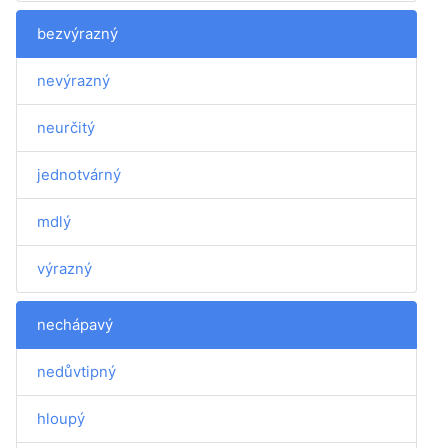
bezvýrazný
nevýrazný
neurčitý
jednotvárný
mdlý
výrazný
nechápavý
nedůvtipný
hloupý