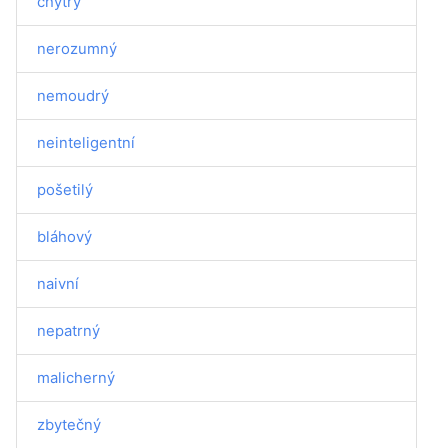
chytrý
nerozumný
nemoudrý
neinteligentní
pošetilý
bláhový
naivní
nepatrný
malicherný
zbytečný