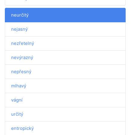
neurčitý
nejasný
nezřetelný
nevýrazný
nepřesný
mlhavý
vágní
určitý
entropický