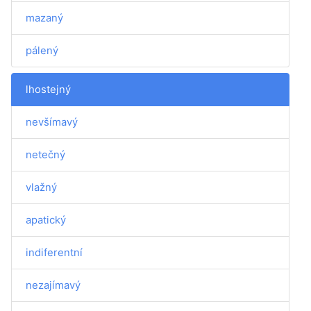
mazaný
pálený
lhostejný
nevšímavý
netečný
vlažný
apatický
indiferentní
nezajímavý