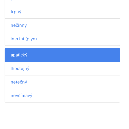
trpný
nečinný
inertní (plyn)
apatický
lhostejný
netečný
nevšímavý