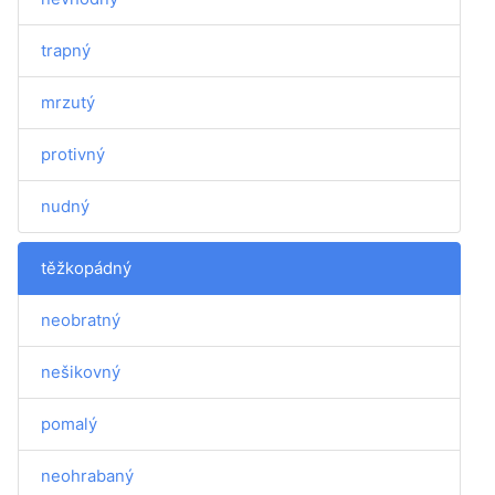
trapný
mrzutý
protivný
nudný
těžkopádný
neobratný
nešikovný
pomalý
neohrabaný