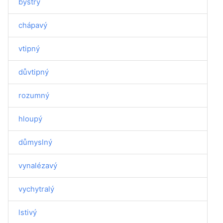
bystrý
chápavý
vtipný
důvtipný
rozumný
hloupý
důmyslný
vynalézavý
vychytralý
lstivý