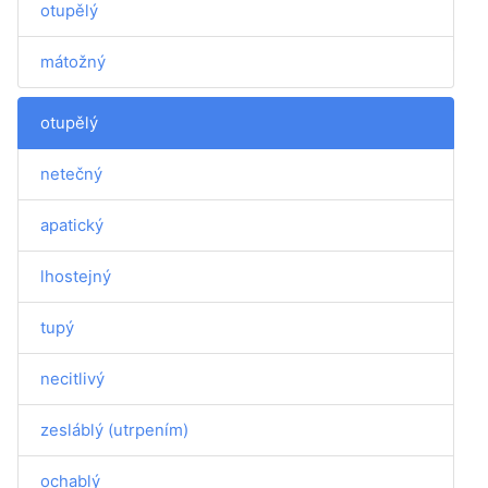
otupělý
mátožný
otupělý
netečný
apatický
lhostejný
tupý
necitlivý
zesláblý (utrpením)
ochablý