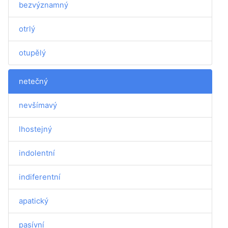
bezvýznamný
otrlý
otupělý
netečný
nevšímavý
lhostejný
indolentní
indiferentní
apatický
pasívní