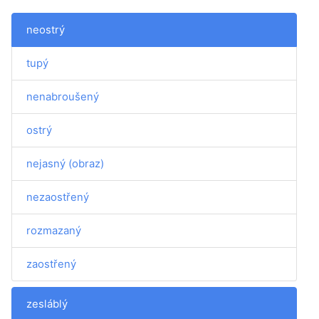
neostrý
tupý
nenabroušený
ostrý
nejasný (obraz)
nezaostřený
rozmazaný
zaostřený
zesláblý