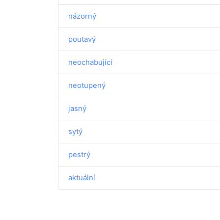
názorný
poutavý
neochabující
neotupený
jasný
sytý
pestrý
aktuální