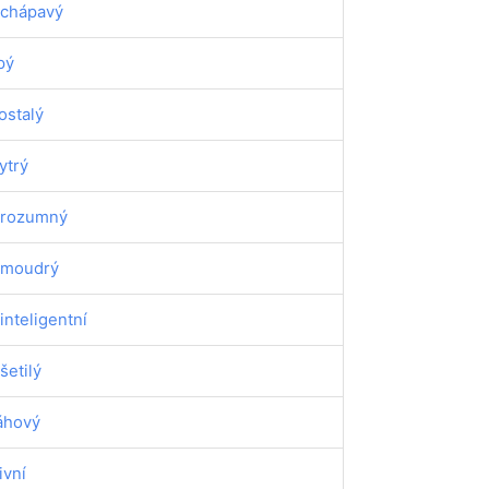
chápavý
pý
ostalý
ytrý
rozumný
moudrý
inteligentní
šetilý
áhový
ivní