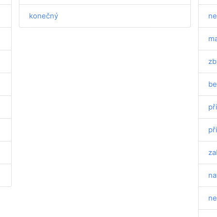
konečný
ne
ma
zb
be
př
př
za
na
ne