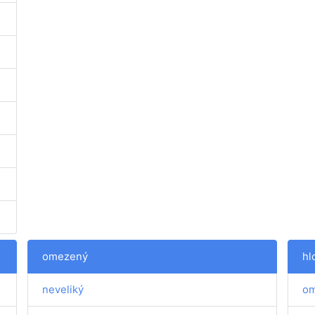
omezený
hl
neveliký
o