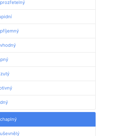
prozřetelný
upidní
příjemný
vhodný
apný
zutý
otivný
dný
chaplný
uševnělý