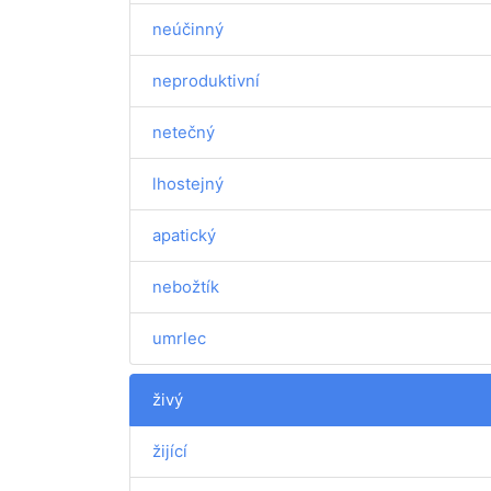
neúčinný
neproduktivní
netečný
lhostejný
apatický
nebožtík
umrlec
živý
žijící