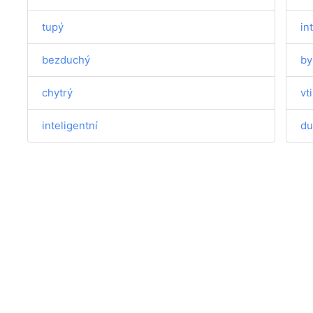
tupý
in
bezduchý
by
chytrý
vt
inteligentní
du