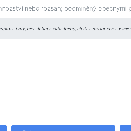
nožství nebo rozsah; podmíněný obecnými 
hápavý
,
tupý
,
nevzdělaný
,
zabedněný
,
chytrý
,
ohraničený
,
vyme