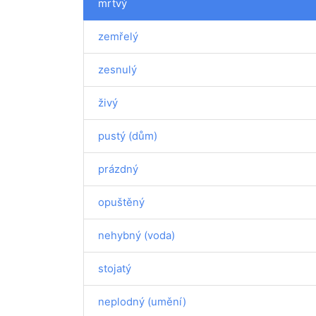
mrtvý
zemřelý
zesnulý
živý
pustý (dům)
prázdný
opuštěný
nehybný (voda)
stojatý
neplodný (umění)