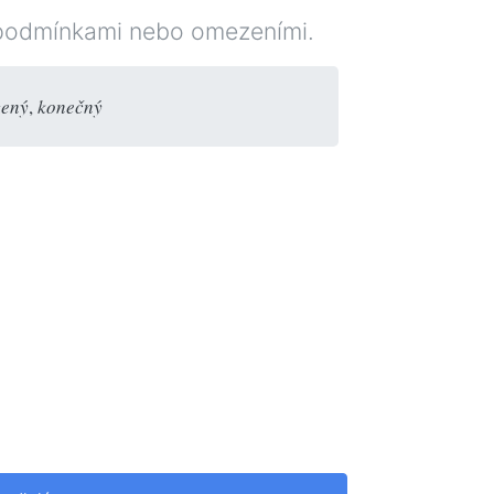
podmínkami nebo omezeními.
zený
,
konečný