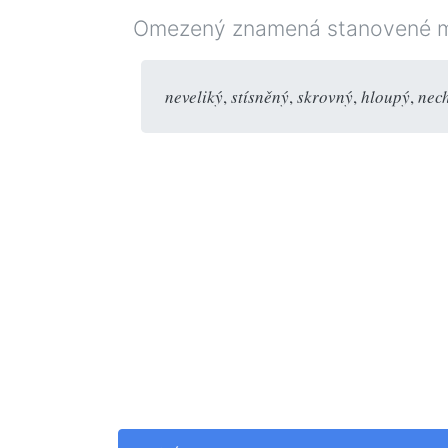
Omezený znamená stanovené m
neveliký
,
stísněný
,
skrovný
,
hloupý
,
nec