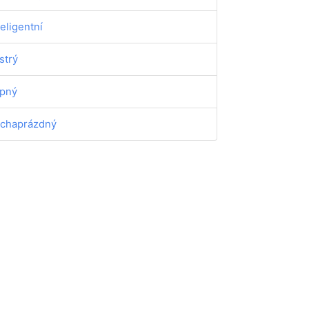
teligentní
strý
ipný
chaprázdný