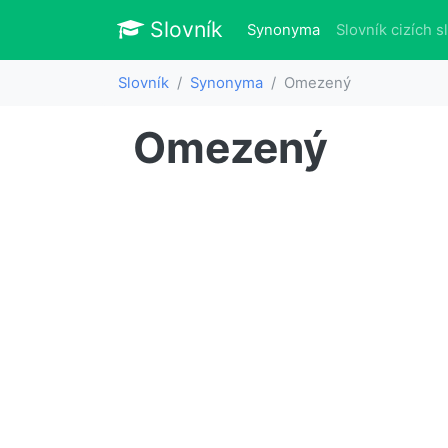
Slovník
Slovník
(aktuálně)
Synonyma
Slovník cizích s
Slovník
Synonyma
Omezený
Omezený