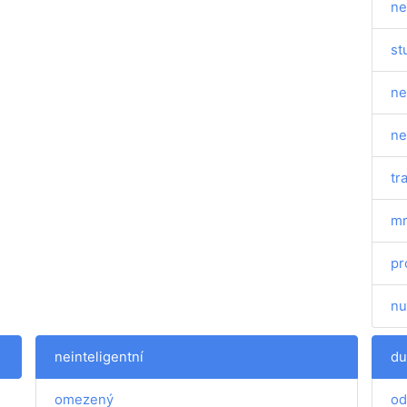
ne
st
ne
ne
tr
mr
pr
nu
neinteligentní
du
omezený
od