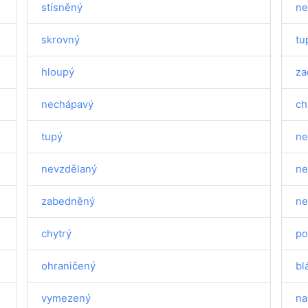
stísněný
ne
skrovný
tu
hloupý
za
nechápavý
ch
tupý
ne
nevzdělaný
ne
zabedněný
ne
chytrý
po
ohraničený
bl
vymezený
na