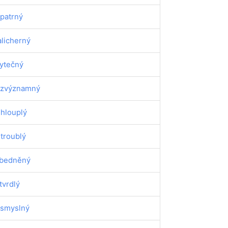
patrný
licherný
ytečný
zvýznamný
ihlouplý
itroublý
bedněný
tvrdlý
smyslný