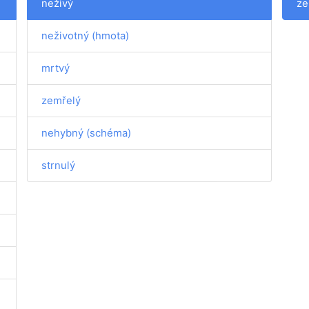
neživý
ze
neživotný (hmota)
mrtvý
zemřelý
nehybný (schéma)
strnulý