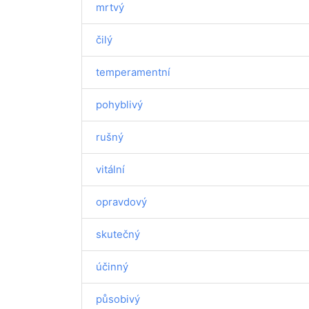
mrtvý
čilý
temperamentní
pohyblivý
rušný
vitální
opravdový
skutečný
účinný
působivý