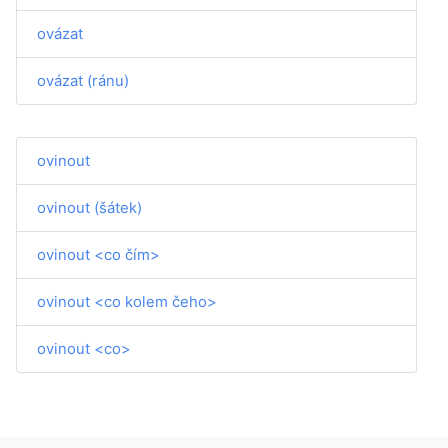
ovázat
ovázat (ránu)
ovinout
ovinout (šátek)
ovinout <co čím>
ovinout <co kolem čeho>
ovinout <co>