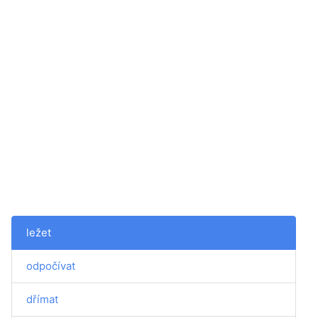
ležet
odpočívat
dřímat