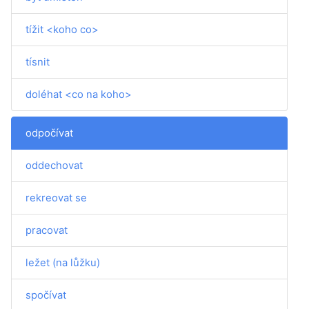
tížit <koho co>
tísnit
doléhat <co na koho>
odpočívat
oddechovat
rekreovat se
pracovat
ležet (na lůžku)
spočívat