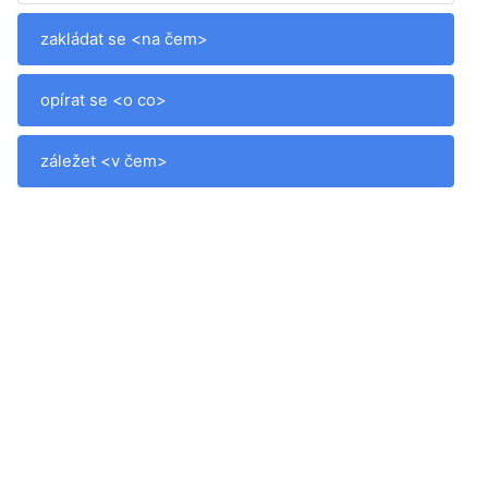
zakládat se <na čem>
opírat se <o co>
záležet <v čem>