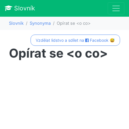
Slovník
Slovník
Synonyma
Opírat se <o co>
Vzdělat lidstvo a sdílet na
Facebook 😅
Opírat se <o co>