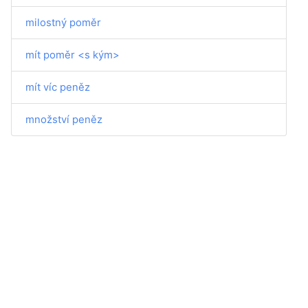
milostný poměr
mít poměr <s kým>
mít víc peněz
množství peněz