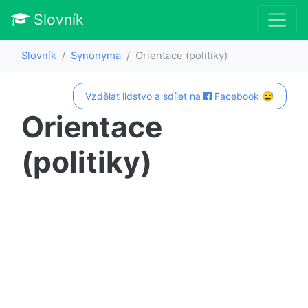
Slovník
Slovník
Synonyma
Orientace (politiky)
Vzdělat lidstvo a sdílet na
Facebook 😅
Orientace
(politiky)