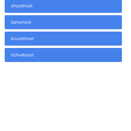
ohyzdnost
čarovnost
kouzelnost
úchvatnost