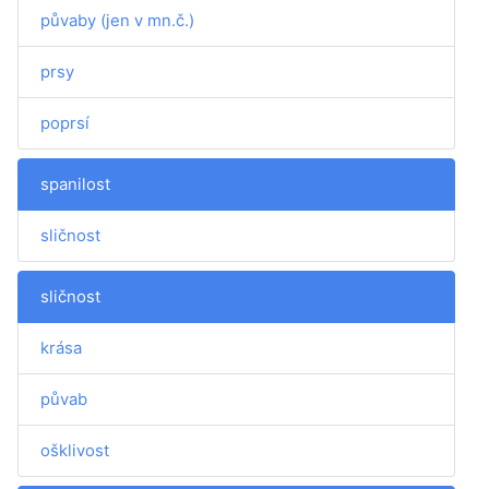
půvaby (jen v mn.č.)
prsy
poprsí
spanilost
sličnost
sličnost
krása
půvab
ošklivost