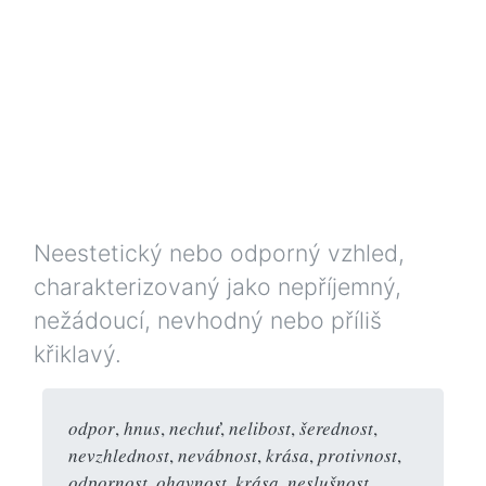
Neestetický nebo odporný vzhled,
charakterizovaný jako nepříjemný,
nežádoucí, nevhodný nebo příliš
křiklavý.
odpor
,
hnus
,
nechuť
,
nelibost
,
šerednost
,
nevzhlednost
,
nevábnost
,
krása
,
protivnost
,
odpornost
,
ohavnost
,
krása
,
neslušnost
,