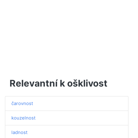
Relevantní k ošklivost
čarovnost
kouzelnost
ladnost