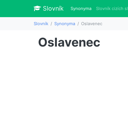
Slovník
Slovník
(aktuálně)
Synonyma
Slovník cizích s
Slovník
Synonyma
Oslavenec
Oslavenec