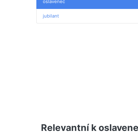
oslavenec
jubilant
Relevantní k oslaven