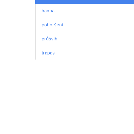
hanba
pohoršení
průšvih
trapas