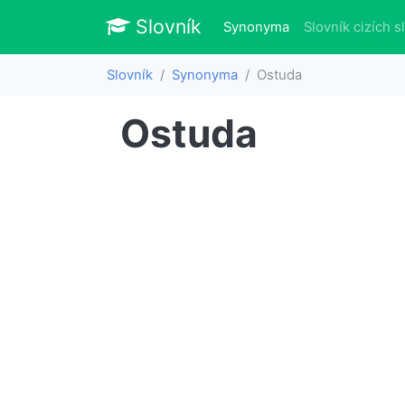
Slovník
Slovník
(aktuálně)
Synonyma
Slovník cizích s
Slovník
Synonyma
Ostuda
Ostuda