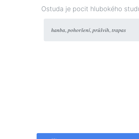
Ostuda je pocit hlubokého studu
hanba
,
pohoršení
,
průšvih
,
trapas