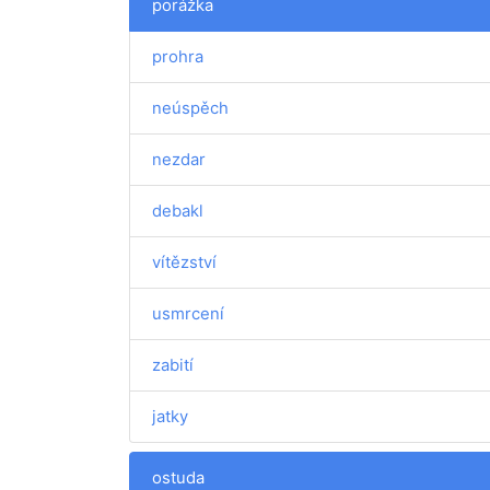
porážka
prohra
neúspěch
nezdar
debakl
vítězství
usmrcení
zabití
jatky
ostuda