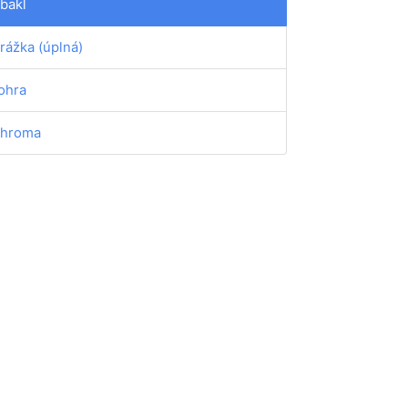
bakl
rážka (úplná)
ohra
hroma