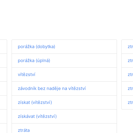
porážka (dobytka)
zt
porážka (úplná)
zt
vítězství
zt
závodník bez naděje na vítězství
zt
získat (vítězství)
ztr
získávat (vítězství)
ztráta