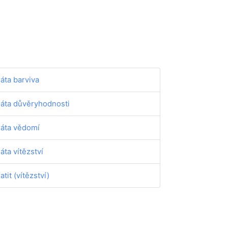
ráta barviva
ráta důvěryhodnosti
ráta vědomí
ráta vítězství
atit (vítězství)