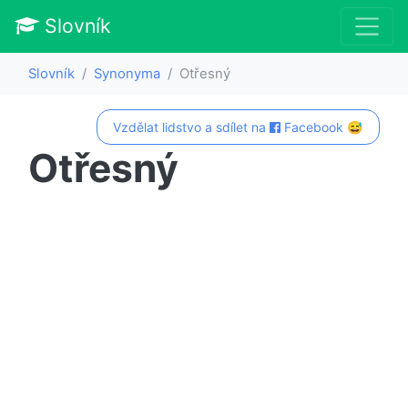
Slovník
Slovník
Synonyma
Otřesný
Vzdělat lidstvo a sdílet na
Facebook 😅
Otřesný