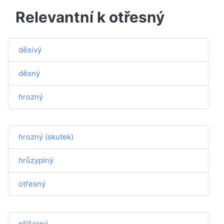
Relevantní k otřesný
děsivý
děsný
hrozný
hrozný (skutek)
hrůzyplný
otřesný
příšerný