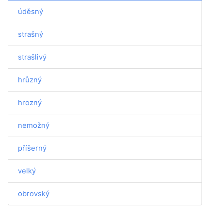
úděsný
strašný
strašlivý
hrůzný
hrozný
nemožný
příšerný
velký
obrovský