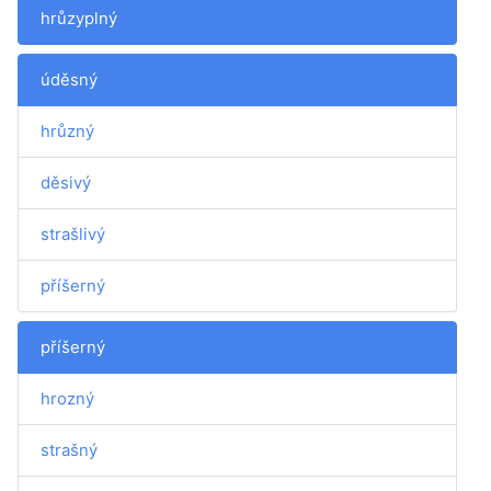
hrůzyplný
úděsný
hrůzný
děsivý
strašlivý
příšerný
příšerný
hrozný
strašný