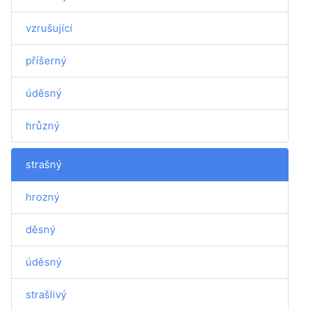
vzrušující
příšerný
úděsný
hrůzný
strašný
hrozný
děsný
úděsný
strašlivý