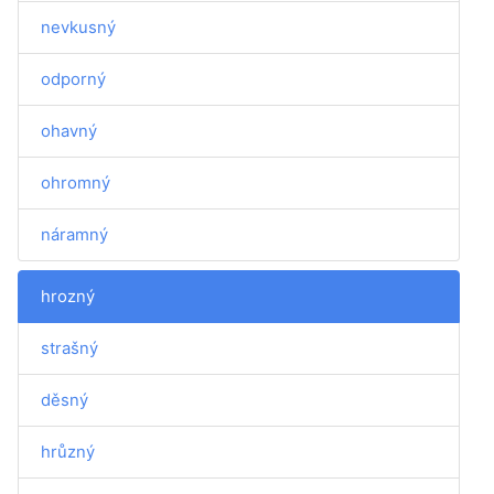
nevkusný
odporný
ohavný
ohromný
náramný
hrozný
strašný
děsný
hrůzný