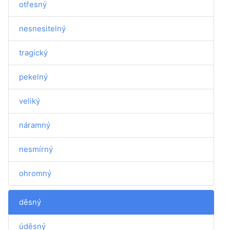
otřesný
nesnesitelný
tragický
pekelný
veliký
náramný
nesmírný
ohromný
děsný
úděsný