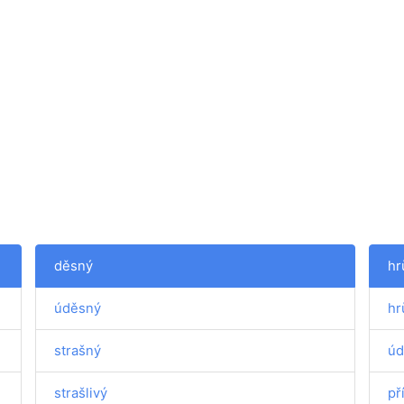
děsný
hr
úděsný
hr
strašný
úd
strašlivý
př