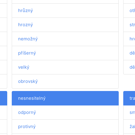
hrůzný
ot
hrozný
st
nemožný
hr
příšerný
dě
velký
dě
obrovský
nesnesitelný
tr
odporný
sm
protivný
ža