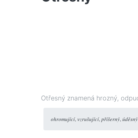
Otřesný znamená hrozný, odpudi
ohromující
,
vzrušující
,
příšerný
,
úděsný