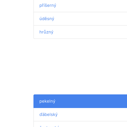
příšerný
úděsný
hrůzný
pekelný
ďábelský