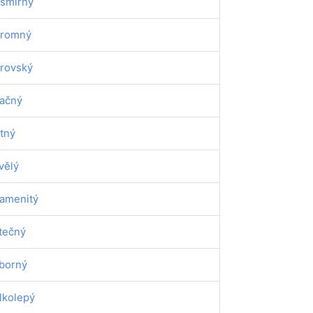
smírný
romný
rovský
ačný
tný
vělý
amenitý
tečný
borný
lkolepý