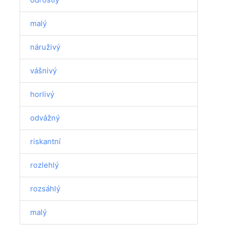
malý
náruživý
vášnivý
horlivý
odvážný
riskantní
rozlehlý
rozsáhlý
malý