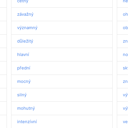
četný
ne
závažný
oh
významný
ob
důležitý
zn
hlavní
no
přední
sk
mocný
zn
silný
vý
mohutný
vý
intenzívní
ve