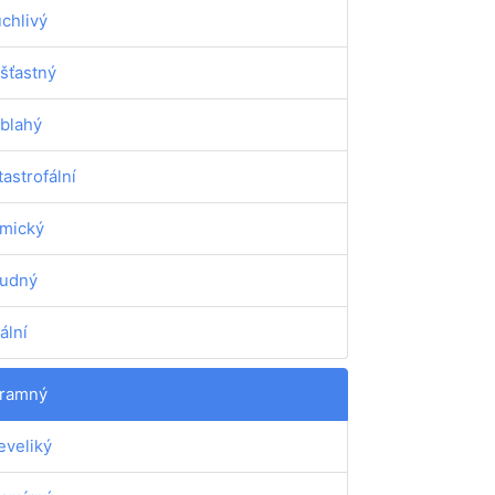
uchlivý
šťastný
blahý
tastrofální
mický
udný
tální
ramný
eveliký