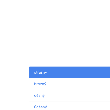
strašný
hrozný
děsný
úděsný