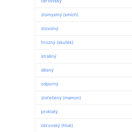
čertovský
zlomyslný (smích)
zlovolný
hrozný (skutek)
strašný
děsný
odporný
zlořečený (mamon)
proklatý
obrovský (hluk)