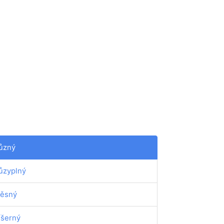
ůzný
ůzyplný
ěsný
íšerný