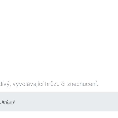
vý, vyvolávající hrůzu či znechucení.
,
hrůzný