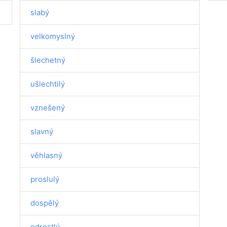
slabý
velkomyslný
šlechetný
ušlechtilý
vznešený
slavný
věhlasný
proslulý
dospělý
odrostlý