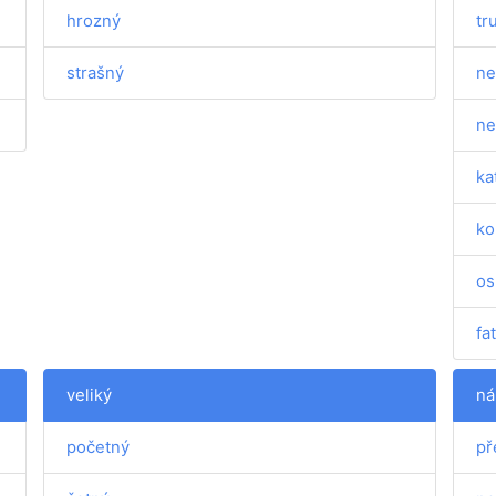
hrozný
tr
strašný
ne
ne
ka
ko
os
fa
veliký
ná
početný
př