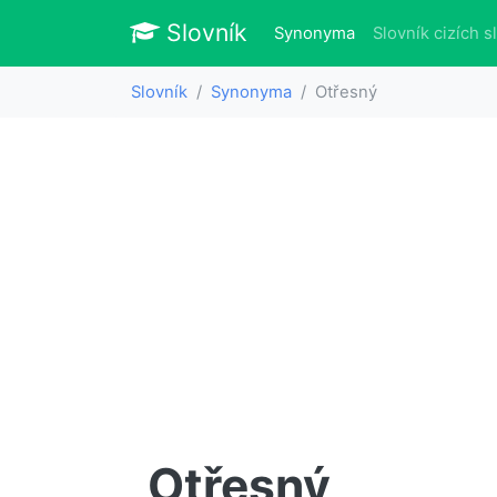
Slovník
Slovník
(aktuálně)
Synonyma
Slovník cizích s
Slovník
Synonyma
Otřesný
Otřesný