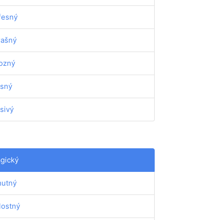
řesný
rašný
ozný
sný
sivý
agický
utný
lostný