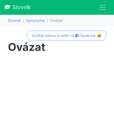
Slovník
Slovník
Synonyma
Ovázat
Vzdělat lidstvo a sdílet na
Facebook 😅
Ovázat