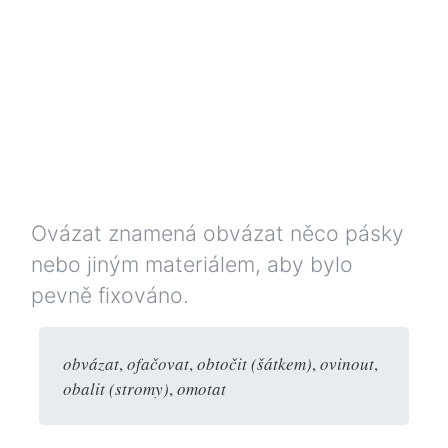
Ovázat znamená obvázat něco pásky
nebo jiným materiálem, aby bylo
pevně fixováno.
obvázat
,
ofačovat
,
obtočit (šátkem)
,
ovinout
,
obalit (stromy)
,
omotat