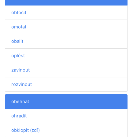
obtočit
omotat
obalit
oplést
zavinout
rozvinout
obehnat
ohradit
obklopit (zdí)