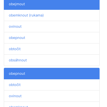
obejmout
obemknout (rukama)
ovinout
obepnout
obtočit
obsáhnout
obepnout
obtočit
ovinout