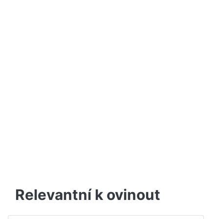
Relevantní k ovinout