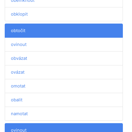
obemknout
obklopit
obtočit
ovinout
obvázat
ovázat
omotat
obalit
namotat
ovinout