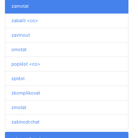
zamotat
zabalit <co>
zavinout
omotat
poplést <co>
splést
zkomplikovat
zmotat
zašmodrchat