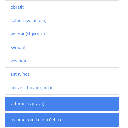
obrátit
zatočit (volantem)
smotat (cigaretu)
svinout
zavinout
slít (víno)
převést hovor (jinam)
zahnout (vpravo)
ovinout <co kolem čeho>