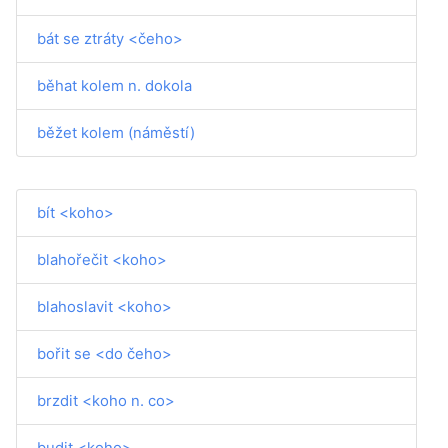
bát se ztráty <čeho>
běhat kolem n. dokola
běžet kolem (náměstí)
bít <koho>
blahořečit <koho>
blahoslavit <koho>
bořit se <do čeho>
brzdit <koho n. co>
budit <koho>