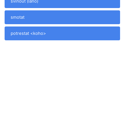
svinout (lano)
smotat
potrestat <koho>