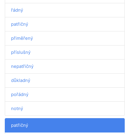
řádný
patřičný
přiměřený
příslušný
nepatřičný
důkladný
pořádný
notný
patřičný