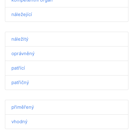
náležející
náležitý
oprávněný
patřící
patřičný
přiměřený
vhodný