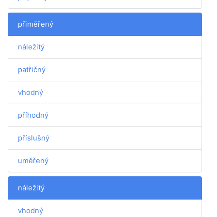
přiměřený
náležitý
patřičný
vhodný
příhodný
příslušný
uměřený
náležitý
vhodný