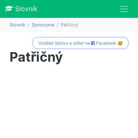
Slovník
Slovník
Synonyma
Patřičný
Vzdělat lidstvo a sdílet na
Facebook 😅
Patřičný