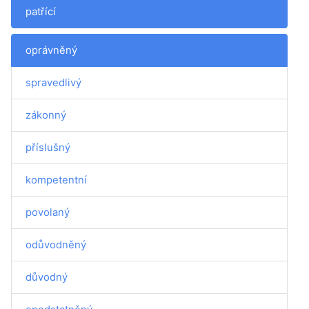
patřící
oprávněný
spravedlivý
zákonný
příslušný
kompetentní
povolaný
odůvodněný
důvodný