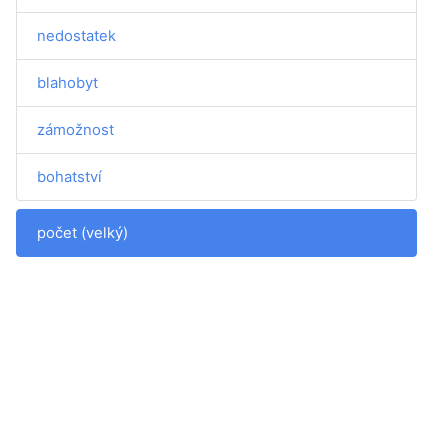
nedostatek
blahobyt
zámožnost
bohatství
počet (velký)