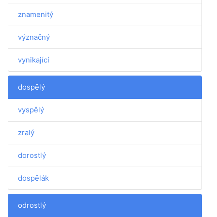
znamenitý
význačný
vynikající
dospělý
vyspělý
zralý
dorostlý
dospělák
odrostlý