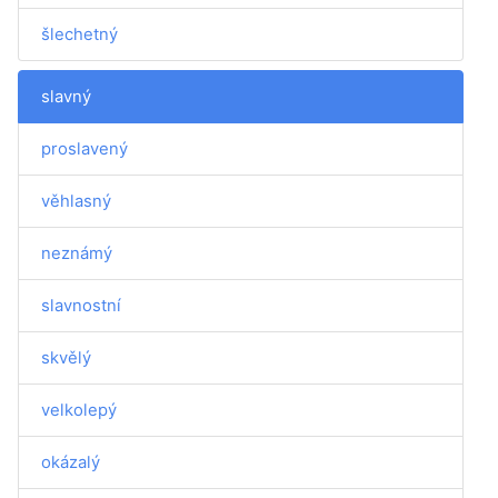
šlechetný
slavný
proslavený
věhlasný
neznámý
slavnostní
skvělý
velkolepý
okázalý