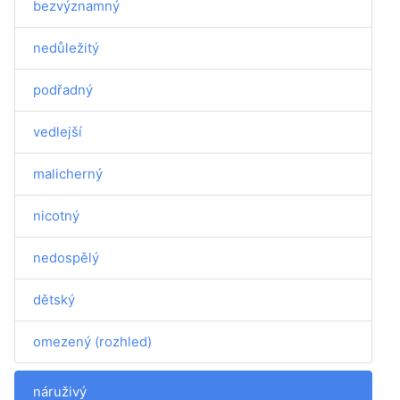
bezvýznamný
nedůležitý
podřadný
vedlejší
malicherný
nicotný
nedospělý
dětský
omezený (rozhled)
náruživý