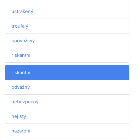
ustrašený
troufalý
opovážlivý
riskantní
riskantní
odvážný
nebezpečný
nejistý
hazardní