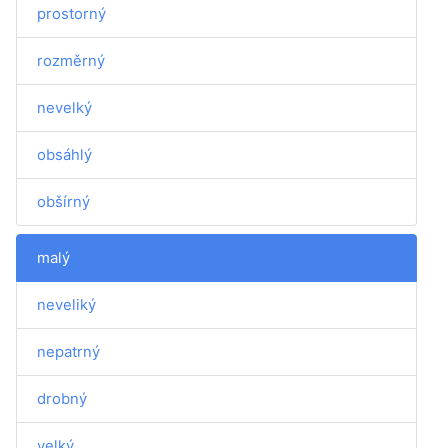
prostorný
rozměrný
nevelký
obsáhlý
obšírný
malý
neveliký
nepatrný
drobný
velký