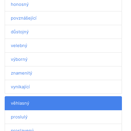
honosný
povznášející
důstojný
velebný
výborný
znamenitý
vynikající
věhlasný
proslulý
proslavený