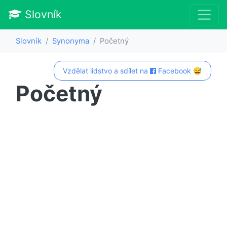
Slovník
Slovník
Synonyma
Početný
Vzdělat lidstvo a sdílet na
Facebook 😅
Početný