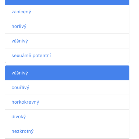
zanícený
horlivý
vášnivý
sexuálně potentní
vášnivý
bouřlivý
horkokrevný
divoký
nezkrotný