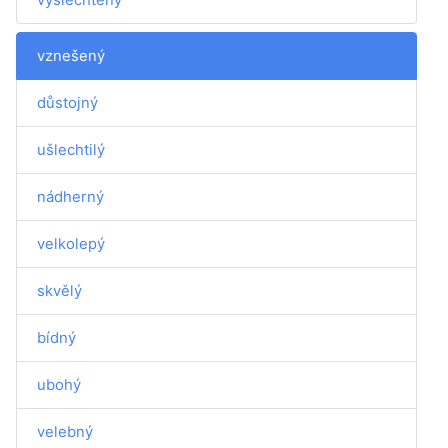
vznešený
důstojný
ušlechtilý
nádherný
velkolepý
skvělý
bídný
ubohý
velebný