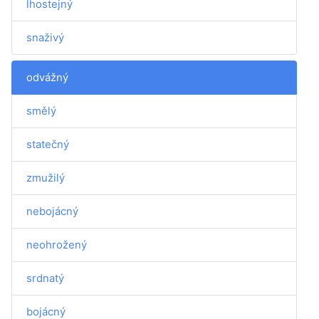
lhostejný
snaživý
odvážný
smělý
statečný
zmužilý
nebojácný
neohrožený
srdnatý
bojácný