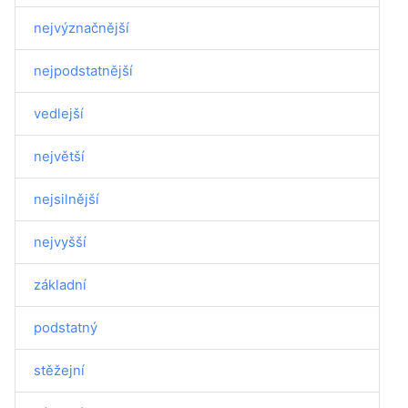
nejvýznačnější
nejpodstatnější
vedlejší
největší
nejsilnější
nejvyšší
základní
podstatný
stěžejní