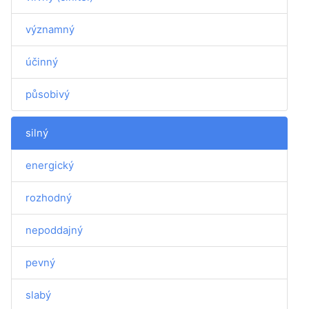
významný
účinný
působivý
silný
energický
rozhodný
nepoddajný
pevný
slabý