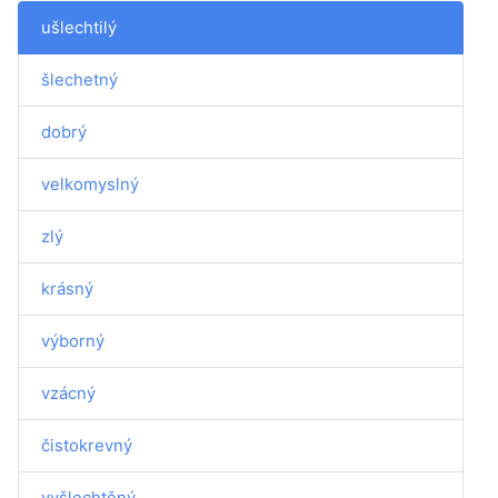
ušlechtilý
šlechetný
dobrý
velkomyslný
zlý
krásný
výborný
vzácný
čistokrevný
vyšlechtěný