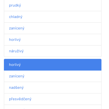
prudký
chladný
zanícený
horlivý
náruživý
horlivý
zanícený
nadšený
přesvědčený