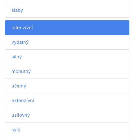
slabý
intenzívní
vydatný
silný
mohutný
účinný
extenzívní
usilovný
sytý