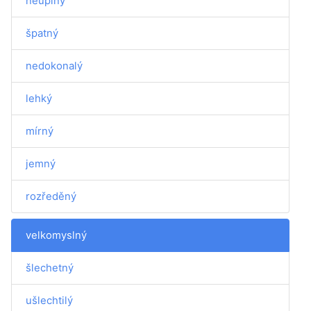
neúplný
špatný
nedokonalý
lehký
mírný
jemný
rozředěný
velkomyslný
šlechetný
ušlechtilý