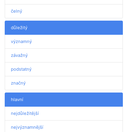
čelný
důležitý
významný
závažný
podstatný
značný
hlavní
nejdůležitější
nejvýznamnější