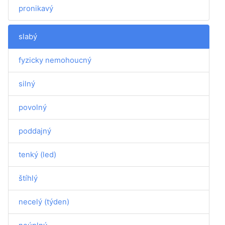
pronikavý
slabý
fyzicky nemohoucný
silný
povolný
poddajný
tenký (led)
štíhlý
necelý (týden)