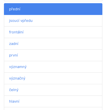
přední
jsoucí vpředu
frontální
zadní
první
významný
význačný
čelný
hlavní