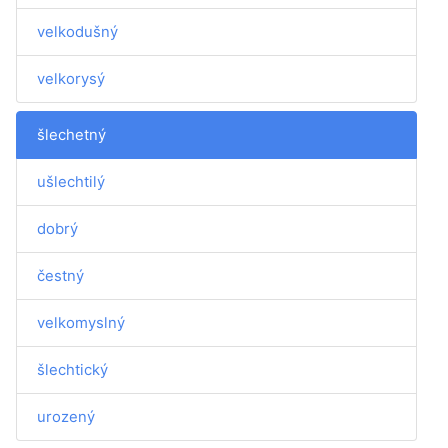
velkodušný
velkorysý
šlechetný
ušlechtilý
dobrý
čestný
velkomyslný
šlechtický
urozený