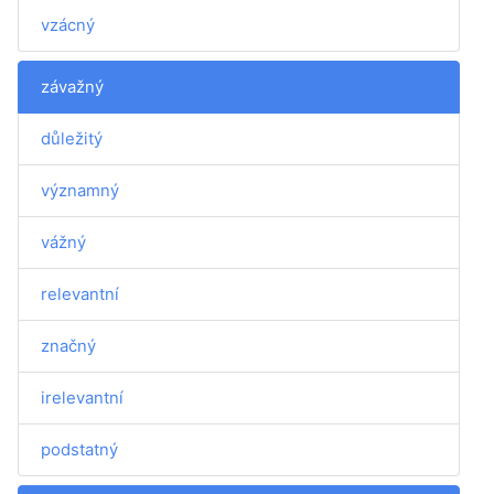
vzácný
závažný
důležitý
významný
vážný
relevantní
značný
irelevantní
podstatný