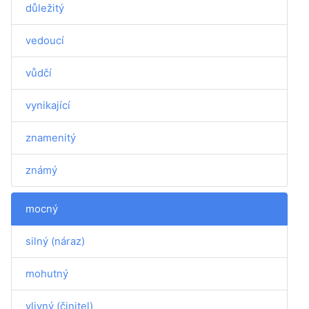
důležitý
vedoucí
vůdčí
vynikající
znamenitý
známý
mocný
silný (náraz)
mohutný
vlivný (činitel)