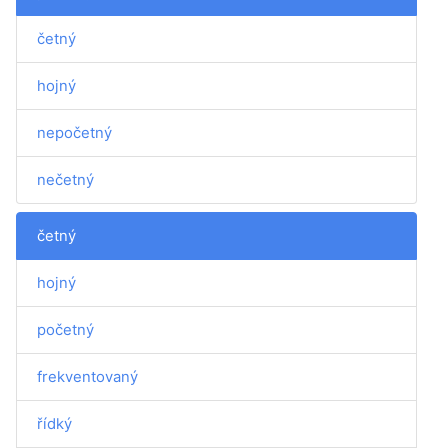
četný
hojný
nepočetný
nečetný
četný
hojný
početný
frekventovaný
řídký