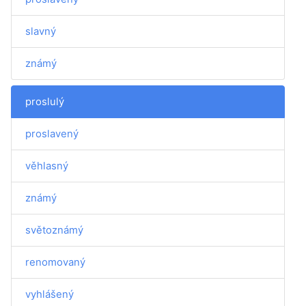
slavný
známý
proslulý
proslavený
věhlasný
známý
světoznámý
renomovaný
vyhlášený