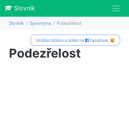
Slovník
Slovník
Synonyma
Podezřelost
Vzdělat lidstvo a sdílet na
Facebook 😅
Podezřelost